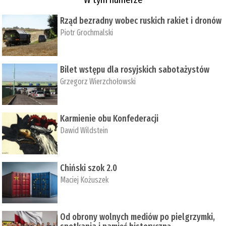
Rząd bezradny wobec ruskich rakiet i dronów
Piotr Grochmalski
Bilet wstępu dla rosyjskich sabotażystów
Grzegorz Wierzchołowski
Karmienie obu Konfederacji
Dawid Wildstein
Chiński szok 2.0
Maciej Kożuszek
Od obrony wolnych mediów po pielgrzymki,