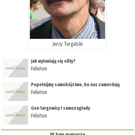
Jerzy Targalski
Jak wyłaniają się elity?
Felieton
Popełnijmy samobójstwo, bo nas zamordują
Felieton
Gen targowicy i samozagłady
Felieton
W tym numerze