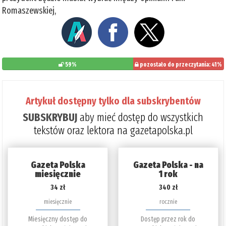
Romaszewskiej,
59%
pozostało do przeczytania: 41%
Artykuł dostępny tylko dla subskrybentów
SUBSKRYBUJ
aby mieć dostęp do wszystkich
tekstów oraz lektora na gazetapolska.pl
Gazeta Polska
Gazeta Polska - na
miesięcznie
1 rok
34 zł
340 zł
miesięcznie
rocznie
Miesięczny dostęp do
Dostęp przez rok do