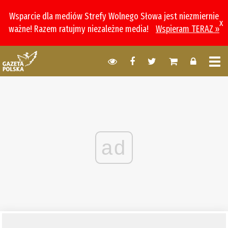
Wsparcie dla mediów Strefy Wolnego Słowa jest niezmiernie
x
ważne! Razem ratujmy niezależne media!
Wspieram TERAZ »
ad