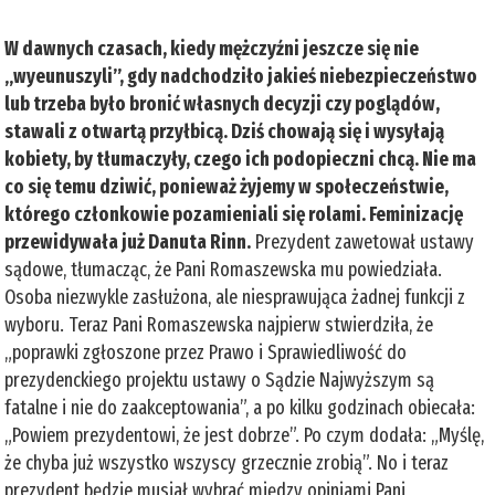
W dawnych czasach, kiedy mężczyźni jeszcze się nie
„wyeunuszyli”, gdy nadchodziło jakieś niebezpieczeństwo
lub trzeba było bronić własnych decyzji czy poglądów,
stawali z otwartą przyłbicą. Dziś chowają się i wysyłają
kobiety, by tłumaczyły, czego ich podopieczni chcą. Nie ma
co się temu dziwić, ponieważ żyjemy w społeczeństwie,
którego członkowie pozamieniali się rolami. Feminizację
przewidywała już Danuta Rinn.
Prezydent zawetował ustawy
sądowe, tłumacząc, że Pani Romaszewska mu powiedziała.
Osoba niezwykle zasłużona, ale niesprawująca żadnej funkcji z
wyboru. Teraz Pani Romaszewska najpierw stwierdziła, że
„poprawki zgłoszone przez Prawo i Sprawiedliwość do
prezydenckiego projektu ustawy o Sądzie Najwyższym są
fatalne i nie do zaakceptowania”, a po kilku godzinach obiecała:
„Powiem prezydentowi, że jest dobrze”. Po czym dodała: „Myślę,
że chyba już wszystko wszyscy grzecznie zrobią”. No i teraz
prezydent będzie musiał wybrać między opiniami Pani