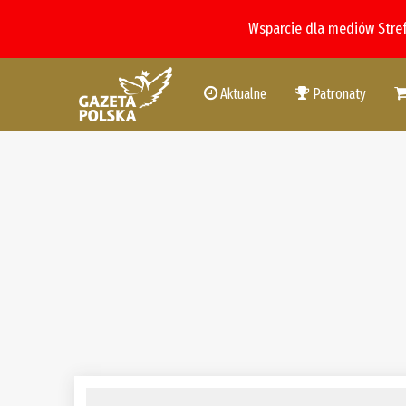
Wsparcie dla mediów Stre
Aktualne
Patronaty