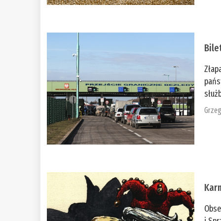
Bile
Złap
pańs
służb
Grzeg
Kar
Obse