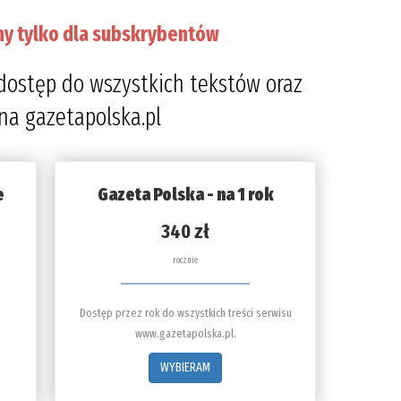
ny tylko dla subskrybentów
dostęp do wszystkich tekstów oraz
 na gazetapolska.pl
e
Gazeta Polska - na 1 rok
340 zł
rocznie
Dostęp przez rok do wszystkich treści serwisu
www.gazetapolska.pl.
WYBIERAM