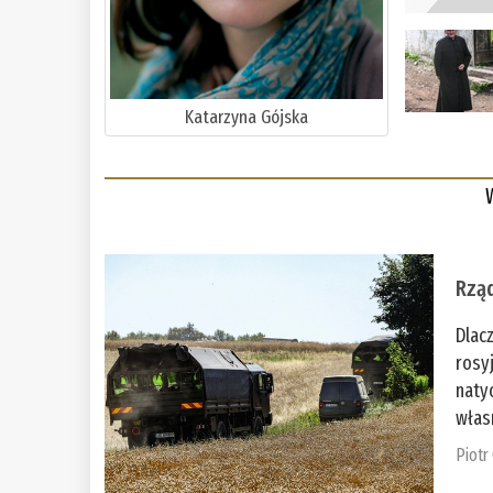
Katarzyna Gójska
Rząd
Dlac
rosy
naty
włas
Piotr