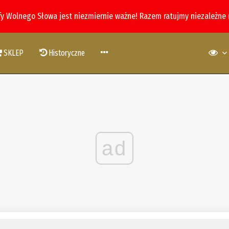
fy Wolnego Słowa jest niezmiernie ważne! Razem ratujmy niezależne
SKLEP
Historyczne
ad