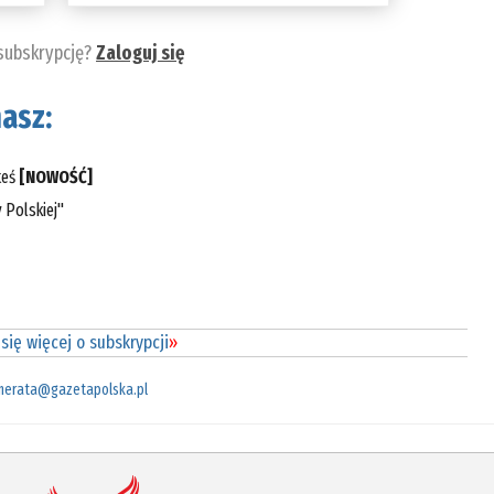
 subskrypcję?
Zaloguj się
asz:
teś
[NOWOŚĆ]
 Polskiej"
się więcej o subskrypcji
»
merata@gazetapolska.pl