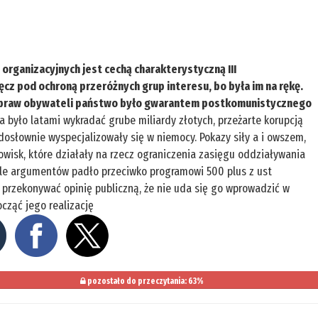
organizacyjnych jest cechą charakterystyczną III
cz pod ochroną przeróżnych grup interesu, bo była im na rękę.
, praw obywateli państwo było gwarantem postkomunistycznego
 było latami wykradać grube miliardy złotych, przeżarte korupcją
dosłownie wyspecjalizowały się w niemocy. Pokazy siły a i owszem,
owisk, które działały na rzecz ograniczenia zasięgu oddziaływania
 ile argumentów padło przeciwko programowi 500 plus z ust
y przekonywać opinię publiczną, że nie uda się go wprowadzić w
ocząć jego realizację
pozostało do przeczytania: 63%