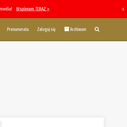
 media!
Wspieram TERAZ »
x
Prenumerata
Zaloguj się
Archiwum