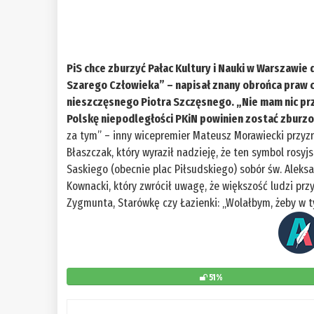
PiS chce zburzyć Pałac Kultury i Nauki w Warszawie
Szarego Człowieka” – napisał znany obrońca praw 
nieszczęsnego Piotra Szczęsnego. „Nie mam nic prz
Polskę niepodległości PKiN powinien zostać zburzo
za tym” – inny wicepremier Mateusz Morawiecki przyzn
Błaszczak, który wyraził nadzieję, że ten symbol rosyjs
Saskiego (obecnie plac Piłsudskiego) sobór św. Aleks
Kownacki, który zwrócił uwagę, że większość ludzi pr
Zygmunta, Starówkę czy Łazienki: „Wolałbym, żeby w
51%