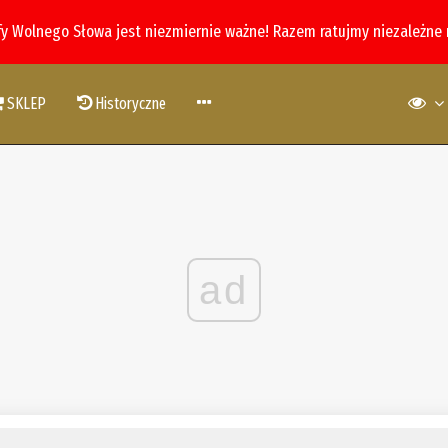
fy Wolnego Słowa jest niezmiernie ważne! Razem ratujmy niezależne
SKLEP
Historyczne
ad