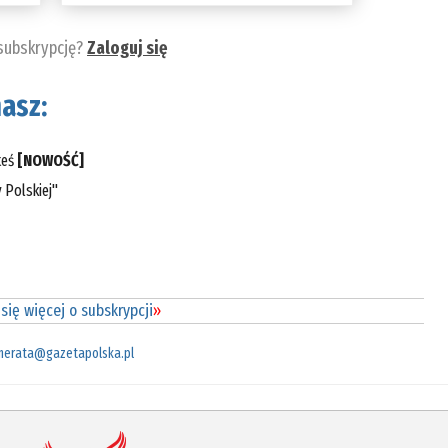
 subskrypcję?
Zaloguj się
asz:
teś
[NOWOŚĆ]
 Polskiej"
się więcej o subskrypcji
»
merata@gazetapolska.pl