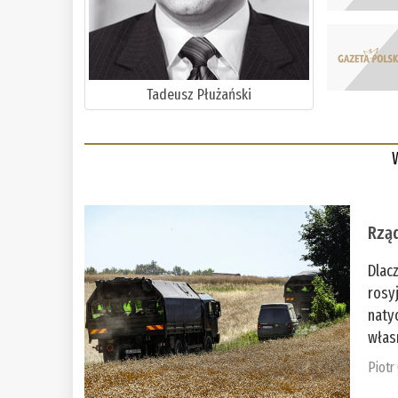
Tadeusz Płużański
Rząd
Dlac
rosy
naty
włas
Piotr