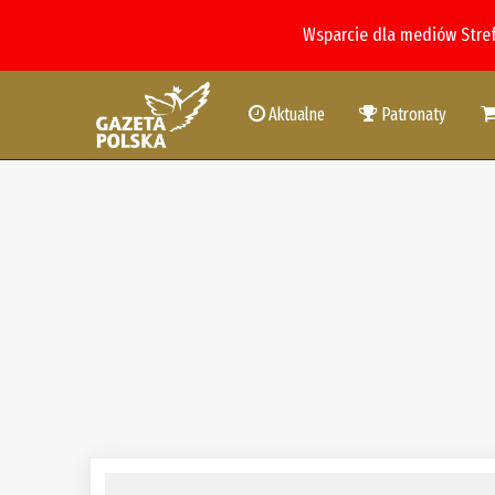
Wsparcie dla mediów Stre
Aktualne
Patronaty