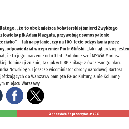
 dlatego, „że to obok miejsca bohaterskiej śmierci Zwykłego
człowieka płk Adam Mazguła, przywołując samospalenie
eciwko” – tak na pytanie, czy na 100-lecie odzyskania przez
ny, odpowiedział wicepremier Piotr Gliński.
„Jak najbardziej jeste
ał, że to jego marzenie od 40 lat. Podobnie szef MSWiA Mariusz
kiej dominacji zniknie, tak jak w II RP zniknął z ówczesnego placu
andra Newskiego. I jeszcze wiceminister obrony narodowej Bartosz
zyjeżdżających do Warszawy pamięta Pałac Kultury, a nie Kolumnę
 tym miejscu Warszawy
pozostało do przeczytania: 49%