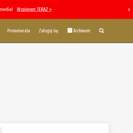
 media!
Wspieram TERAZ »
x
Prenumerata
Zaloguj się
Archiwum