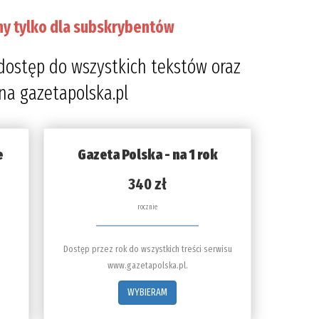
ny tylko dla subskrybentów
dostęp do wszystkich tekstów oraz
 na gazetapolska.pl
e
Gazeta Polska - na 1 rok
340 zł
rocznie
Dostęp przez rok do wszystkich treści serwisu
www.gazetapolska.pl.
WYBIERAM