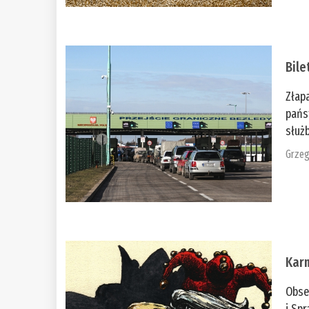
Bile
Złap
pańs
służb
Grzeg
Kar
Obse