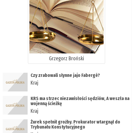
Grzegorz Broński
Czy zrabowali słynne jajo Fabergé?
Kraj
KRS ma strzec niezawisłości sędziów, A weszła na
wojenną ścieżkę
Kraj
Żurek spełnił groźby. Prokurator wtargnął do
Trybunału Konstytucyjnego