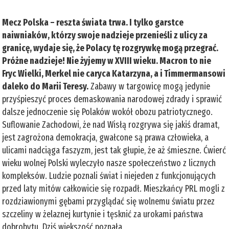
Mecz Polska – reszta świata trwa. I tylko garstce
naiwniaków, którzy swoje nadzieje przenieśli z ulicy za
granicę, wydaje się, że Polacy tę rozgrywkę mogą przegrać.
Próżne nadzieje! Nie żyjemy w XVIII wieku. Macron to nie
Fryc Wielki, Merkel nie caryca Katarzyna, a i Timmermansowi
daleko do Marii Teresy.
Zabawy w targowicę mogą jedynie
przyśpieszyć proces demaskowania narodowej zdrady i sprawić
dalsze jednoczenie się Polaków wokół obozu patriotycznego.
Suflowanie Zachodowi, że nad Wisłą rozgrywa się jakiś dramat,
jest zagrożona demokracja, gwałcone są prawa człowieka, a
ulicami nadciąga faszyzm, jest tak głupie, że aż śmieszne. Ćwierć
wieku wolnej Polski wyleczyło nasze społeczeństwo z licznych
kompleksów. Ludzie poznali świat i niejeden z funkcjonujących
przed laty mitów całkowicie się rozpadł. Mieszkańcy PRL mogli z
rozdziawionymi gębami przyglądać się wolnemu światu przez
szczeliny w żelaznej kurtynie i tęsknić za urokami państwa
dobrobytu. Dziś większość poznała