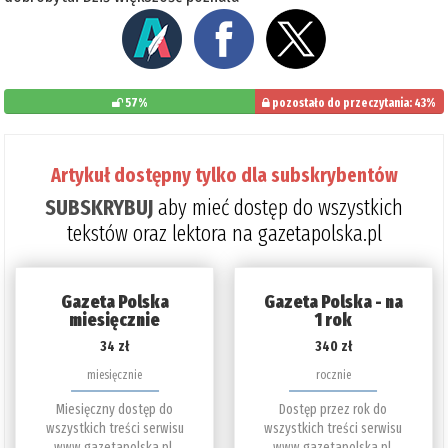
57%
pozostało do przeczytania: 43%
Artykuł dostępny tylko dla subskrybentów
SUBSKRYBUJ
aby mieć dostęp do wszystkich
tekstów oraz lektora na gazetapolska.pl
Gazeta Polska
Gazeta Polska - na
miesięcznie
1 rok
34 zł
340 zł
miesięcznie
rocznie
Miesięczny dostęp do
Dostęp przez rok do
wszystkich treści serwisu
wszystkich treści serwisu
www.gazetapolska.pl.
www.gazetapolska.pl.