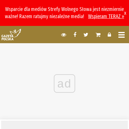
Wsparcie dla mediów Strefy Wolnego Słowa jest niezmiernie
x
ważne! Razem ratujmy niezależne media!
Wspieram TERAZ »
ad