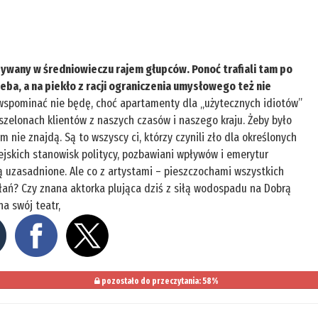
ywany w średniowieczu rajem głupców. Ponoć trafiali tam po
ieba, a na piekło z racji ograniczenia umysłowego też nie
wspominać nie będę, choć apartamenty dla „użytecznych idiotów”
eszelonach klientów z naszych czasów i naszego kraju. Żeby było
m nie znajdą. Są to wszyscy ci, którzy czynili zło dla określonych
pejskich stanowisk politycy, pozbawiani wpływów i emerytur
są uzasadnione. Ale co z artystami – pieszczochami wszystkich
ałań? Czy znana aktorka plująca dziś z siłą wodospadu na Dobrą
a swój teatr,
pozostało do przeczytania: 58%