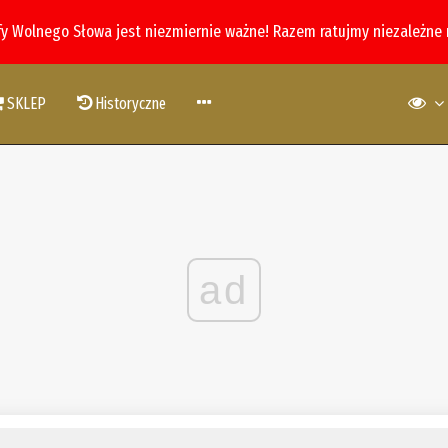
fy Wolnego Słowa jest niezmiernie ważne! Razem ratujmy niezależne
SKLEP
Historyczne
ad