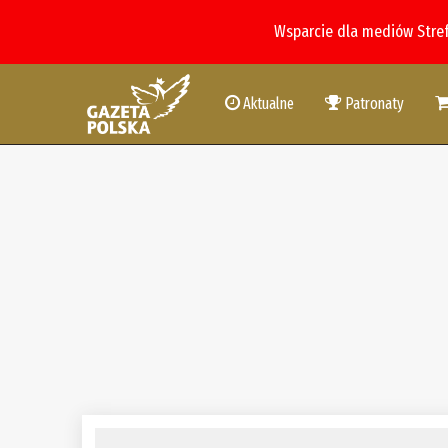
Wsparcie dla mediów Stre
Aktualne
Patronaty