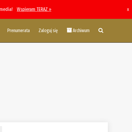
 media!
Wspieram TERAZ »
x
Prenumerata
Zaloguj się
Archiwum