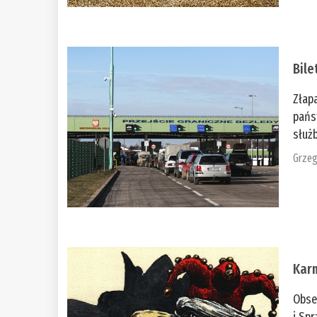
Bile
Złap
pańs
służb
Grzeg
Kar
Obse