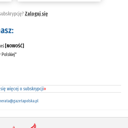
 subskrypcję?
Zaloguj się
asz:
teś
[NOWOŚĆ]
 Polskiej"
się więcej o subskrypcji
»
merata@gazetapolska.pl