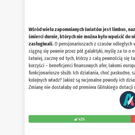
Wśród wielu zapomnianych światów jest limbus, naz
śmierci durnie, których nie można było wpuścić do n
zasługiwali.
O pensjonariuszach z czasów odległych 
ciągną się pewnie przez pół galaktyki, myślę za to o 
łatwiej, zacznę od tych, którzy z całą pewnością się ta
korzyści – beneficjenci finansowych afer, łakomi euro
funkcjonariusze służb. Ich działania, choć paskudne, 
kolejnych władz? Jakież są racjonalne powody ich dzi
Zmianę nie dostałaby od premiera Glińskiego dotacji n
42%