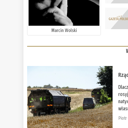
Marcin Wolski
Rząd
Dlac
rosy
naty
włas
Piotr