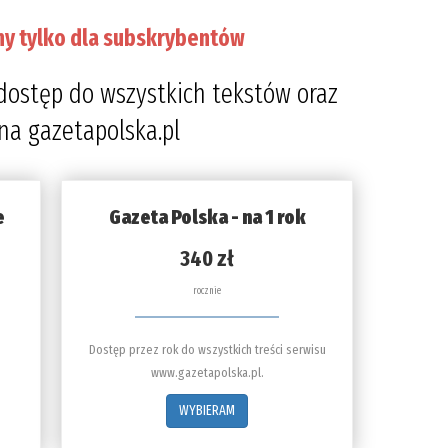
ny tylko dla subskrybentów
dostęp do wszystkich tekstów oraz
 na gazetapolska.pl
e
Gazeta Polska - na 1 rok
340 zł
rocznie
Dostęp przez rok do wszystkich treści serwisu
www.gazetapolska.pl.
WYBIERAM