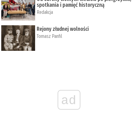
spotkania i pamięć historyczną
Redakcja
Rejony złudnej wolności
Tomasz Panfil
ad