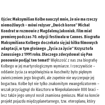
Ojciec Maksymilian Kolbe nauczył mnie, że nie ma rzeczy
niemożliwych – mówi reżyser „Dwóch koron” Michał
Kondrat w rozmowie z Magdaleną Jakoniuk. Film miał
premierę podczas 70. edycji festiwalu w Cannes.
Biografia
Maksymiliana Kolbego doczekała się już kilku filmowych
adaptacji, w tym głośnego „Życia za życie” Krzysztofa
Zanussiego z 1991 roku. Dlaczego zdecydował się Pan
ponownie podjąć ten temat?
Większość z nas zna biografię
Kolbego w jej martyrologicznym wymiarze. I rzeczywiście –
oddanie życia za współwięźnia w Auschwitz było pięknym
zwieńczeniem jego biografii, ale zupełnie nie wyczerpuje jej
bogactwa. Kolbe był nie tylko znakomitym ewangelizatorem –
wszak przyciągnął do klasztoru w Niepokalanowie 800 braci –
lecz także jego umysł nosił znamiona geniuszu. Miał na koncie
projekt pojazdu międzyplanetarnego, tzw. eteroplanu, który