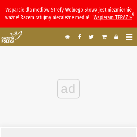
Wsparcie dla mediów Strefy Wolnego Słowa jest niezmiernie
x
ważne! Razem ratujmy niezależne media!
Wspieram TERAZ »
ad