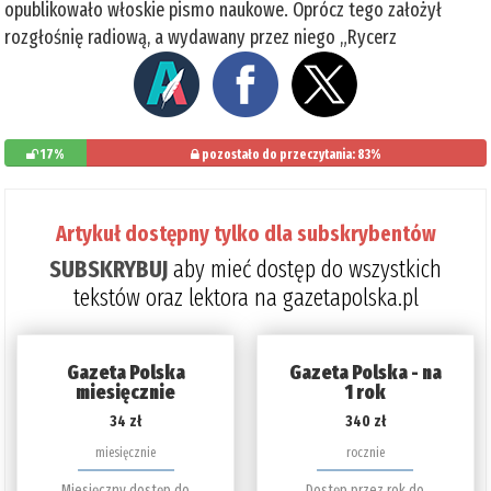
opublikowało włoskie pismo naukowe. Oprócz tego założył
rozgłośnię radiową, a wydawany przez niego „Rycerz
17%
pozostało do przeczytania: 83%
Artykuł dostępny tylko dla subskrybentów
SUBSKRYBUJ
aby mieć dostęp do wszystkich
tekstów oraz lektora na gazetapolska.pl
Gazeta Polska
Gazeta Polska - na
miesięcznie
1 rok
34 zł
340 zł
miesięcznie
rocznie
Miesięczny dostęp do
Dostęp przez rok do