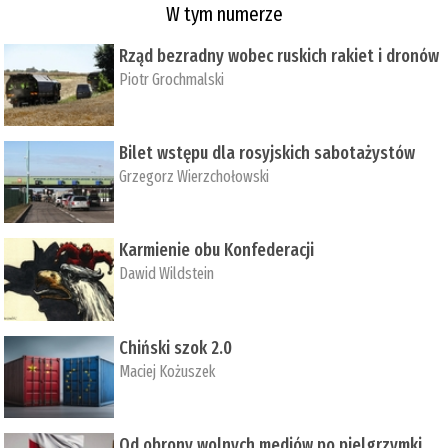
W tym numerze
Rząd bezradny wobec ruskich rakiet i dronów
Piotr Grochmalski
Bilet wstępu dla rosyjskich sabotażystów
Grzegorz Wierzchołowski
Karmienie obu Konfederacji
Dawid Wildstein
Chiński szok 2.0
Maciej Kożuszek
Od obrony wolnych mediów po pielgrzymki,