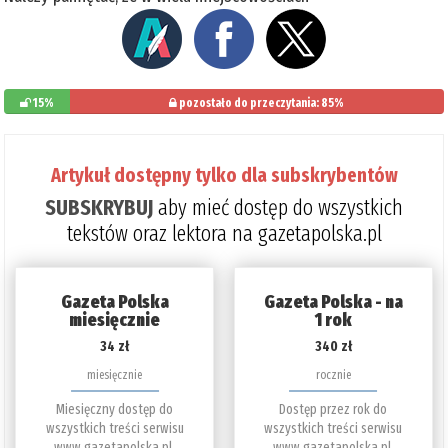
15%
pozostało do przeczytania: 85%
Artykuł dostępny tylko dla subskrybentów
SUBSKRYBUJ
aby mieć dostęp do wszystkich
tekstów oraz lektora na gazetapolska.pl
Gazeta Polska
Gazeta Polska - na
miesięcznie
1 rok
34 zł
340 zł
miesięcznie
rocznie
Miesięczny dostęp do
Dostęp przez rok do
wszystkich treści serwisu
wszystkich treści serwisu
www.gazetapolska.pl.
www.gazetapolska.pl.