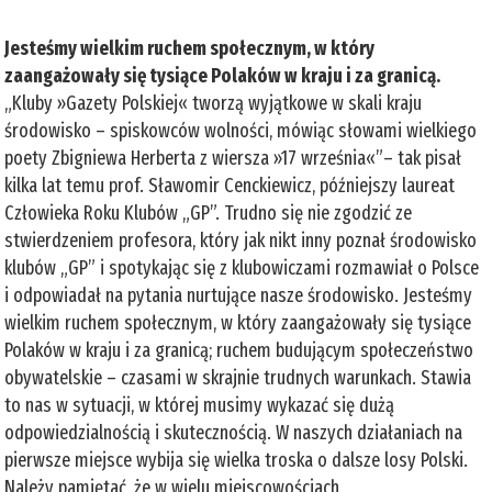
Jesteśmy wielkim ruchem społecznym, w który
zaangażowały się tysiące Polaków w kraju i za granicą.
„Kluby »Gazety Polskiej« tworzą wyjątkowe w skali kraju
środowisko – spiskowców wolności, mówiąc słowami wielkiego
poety Zbigniewa Herberta z wiersza »17 września«”– tak pisał
kilka lat temu prof. Sławomir Cenckiewicz, późniejszy laureat
Człowieka Roku Klubów „GP”. Trudno się nie zgodzić ze
stwierdzeniem profesora, który jak nikt inny poznał środowisko
klubów „GP” i spotykając się z klubowiczami rozmawiał o Polsce
i odpowiadał na pytania nurtujące nasze środowisko. Jesteśmy
wielkim ruchem społecznym, w który zaangażowały się tysiące
Polaków w kraju i za granicą; ruchem budującym społeczeństwo
obywatelskie – czasami w skrajnie trudnych warunkach. Stawia
to nas w sytuacji, w której musimy wykazać się dużą
odpowiedzialnością i skutecznością. W naszych działaniach na
pierwsze miejsce wybija się wielka troska o dalsze losy Polski.
Należy pamiętać, że w wielu miejscowościach