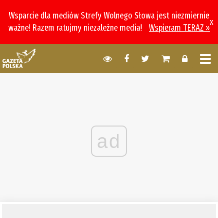
Wsparcie dla mediów Strefy Wolnego Słowa jest niezmiernie
x
ważne! Razem ratujmy niezależne media!
Wspieram TERAZ »
ad