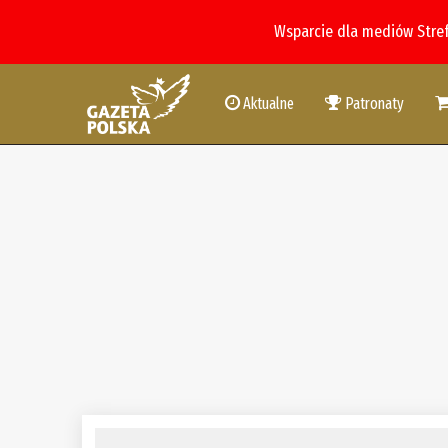
Wsparcie dla mediów Stre
Aktualne
Patronaty