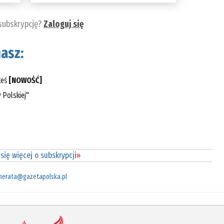
 subskrypcję?
Zaloguj się
asz:
teś
[NOWOŚĆ]
 Polskiej"
się więcej o subskrypcji
»
merata@gazetapolska.pl