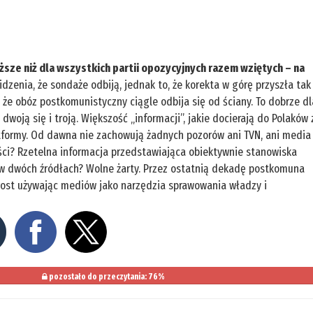
yższe niż dla wszystkich partii opozycyjnych razem wziętych – na
dzenia, że sondaże odbiją, jednak to, że korekta w górę przyszła tak
, że obóz postkomunistyczny ciągle odbija się od ściany. To dobrze dl
 dwoją się i troją. Większość „informacji”, jakie docierają do Polaków 
tformy. Od dawna nie zachowują żadnych pozorów ani TVN, ani media
ści? Rzetelna informacja przedstawiająca obiektywnie stanowiska
j w dwóch źródłach? Wolne żarty. Przez ostatnią dekadę postkomuna
rost używając mediów jako narzędzia sprawowania władzy i
pozostało do przeczytania: 76%