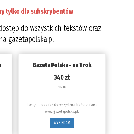
ny tylko dla subskrybentów
dostęp do wszystkich tekstów oraz
 na gazetapolska.pl
e
Gazeta Polska - na 1 rok
340 zł
rocznie
Dostęp przez rok do wszystkich treści serwisu
www.gazetapolska.pl.
WYBIERAM