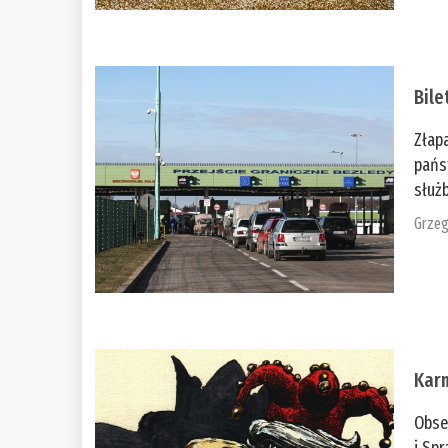
Bile
Złap
pańs
służb
Grzeg
Kar
Obse