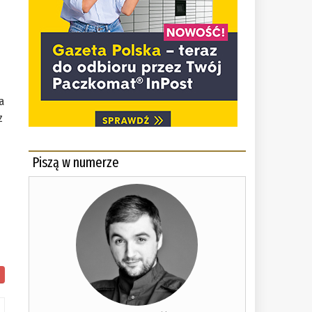
a
z
Piszą w numerze