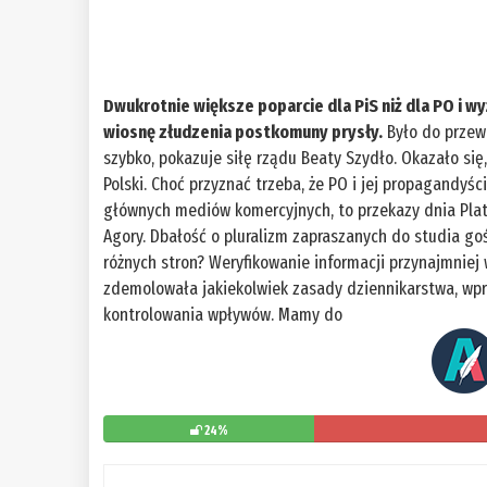
Dwukrotnie większe poparcie dla PiS niż dla PO i w
wiosnę złudzenia postkomuny prysły.
Było do przewi
szybko, pokazuje siłę rządu Beaty Szydło. Okazało się
Polski. Choć przyznać trzeba, że PO i jej propagandyści
głównych mediów komercyjnych, to przekazy dnia Pla
Agory. Dbałość o pluralizm zapraszanych do studia go
różnych stron? Weryfikowanie informacji przynajmnie
zdemolowała jakiekolwiek zasady dziennikarstwa, wp
kontrolowania wpływów. Mamy do
24%