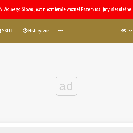
fy Wolnego Słowa jest niezmiernie ważne! Razem ratujmy niezależne
SKLEP
Historyczne
ad