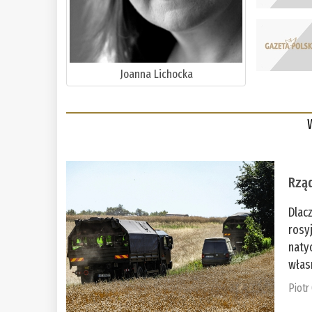
Joanna Lichocka
Rząd
Dlac
rosy
naty
włas
Piotr