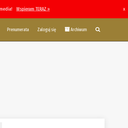
 media!
Wspieram TERAZ »
x
Prenumerata
Zaloguj się
Archiwum