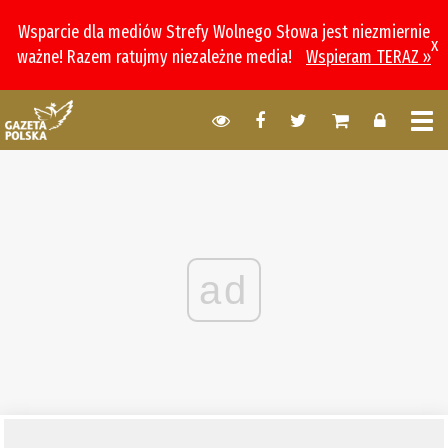
Wsparcie dla mediów Strefy Wolnego Słowa jest niezmiernie
x
ważne! Razem ratujmy niezależne media!
Wspieram TERAZ »
ad