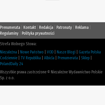
Prenumerata
|
Kontakt
|
Redakcja
|
Patronaty
|
Reklama
|
Regulaminy
|
Polityka prywatności
Strefa Wolnego Słowa:
Niezależna
|
Nowe Państwo
|
VOD
|
Nasze Blogi
|
Gazeta Polska
Codziennie
|
TV Republika
|
Albicla
|
Prenumerata
|
Sklep
|
PolandDaily 24
Wszystkie prawa zastrzeżone © Niezależne Wydawnictwo Polskie
Sp. z o.o.