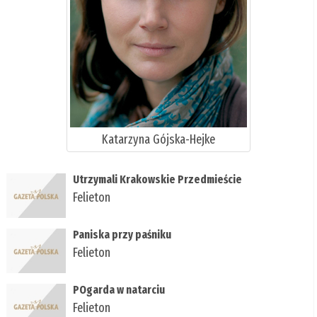
Katarzyna Gójska-Hejke
Utrzymali Krakowskie Przedmieście
Felieton
Paniska przy paśniku
Felieton
POgarda w natarciu
Felieton