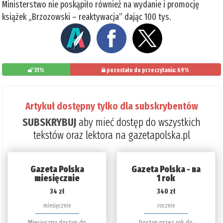
Ministerstwo nie poskąpiło również na wydanie i promocję
książek „Brzozowski – reaktywacja” dając 100 tys.
31%
pozostało do przeczytania: 69%
Artykuł dostępny tylko dla subskrybentów
SUBSKRYBUJ
aby mieć dostęp do wszystkich
tekstów oraz lektora na gazetapolska.pl
Gazeta Polska
Gazeta Polska - na
miesięcznie
1 rok
34 zł
340 zł
miesięcznie
rocznie
Miesięczny dostęp do
Dostęp przez rok do