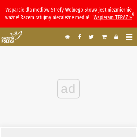
Wsparcie dla mediów Strefy Wolnego Słowa jest niezmiernie
x
ważne! Razem ratujmy niezależne media!
Wspieram TERAZ »
ad