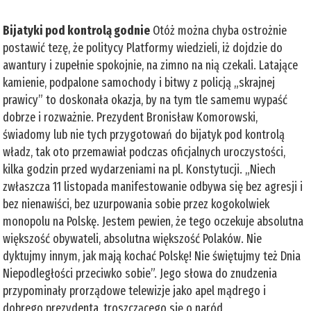
Bijatyki pod kontrolą godnie
Otóż można chyba ostrożnie
postawić tezę, że politycy Platformy wiedzieli, iż dojdzie do
awantury i zupełnie spokojnie, na zimno na nią czekali. Latające
kamienie, podpalone samochody i bitwy z policją „skrajnej
prawicy” to doskonała okazja, by na tym tle samemu wypaść
dobrze i rozważnie. Prezydent Bronisław Komorowski,
świadomy lub nie tych przygotowań do bijatyk pod kontrolą
władz, tak oto przemawiał podczas oficjalnych uroczystości,
kilka godzin przed wydarzeniami na pl. Konstytucji. „Niech
zwłaszcza 11 listopada manifestowanie odbywa się bez agresji i
bez nienawiści, bez uzurpowania sobie przez kogokolwiek
monopolu na Polskę. Jestem pewien, że tego oczekuje absolutna
większość obywateli, absolutna większość Polaków. Nie
dyktujmy innym, jak mają kochać Polskę! Nie świętujmy też Dnia
Niepodległości przeciwko sobie”. Jego słowa do znudzenia
przypominały prorządowe telewizje jako apel mądrego i
dobrego prezydenta, troszczącego się o naród