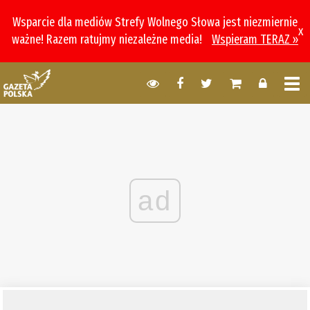
Wsparcie dla mediów Strefy Wolnego Słowa jest niezmiernie
x
ważne! Razem ratujmy niezależne media!
Wspieram TERAZ »
ad