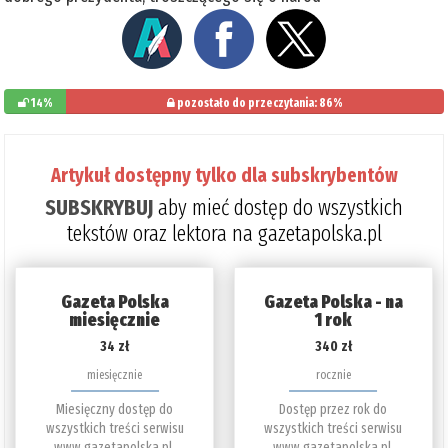
14%
pozostało do przeczytania: 86%
Artykuł dostępny tylko dla subskrybentów
SUBSKRYBUJ
aby mieć dostęp do wszystkich
tekstów oraz lektora na gazetapolska.pl
Gazeta Polska
Gazeta Polska - na
miesięcznie
1 rok
34 zł
340 zł
miesięcznie
rocznie
Miesięczny dostęp do
Dostęp przez rok do
wszystkich treści serwisu
wszystkich treści serwisu
www.gazetapolska.pl.
www.gazetapolska.pl.