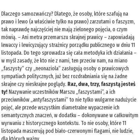
Dlaczego samozwańczy? Dlatego, że osoby, które szafują na
prawo i lewo (a właściwie tylko na prawo) zarzutami o faszyzm,
tak naprawdę najczęściej nie mają zielonego pojęcia, o czym
mówią. – Ani metra przemarszu skrajnej prawicy – zapowiadają
lewaccy i lewicyzujący strażnicy porządku publicznego w dniu 11
listopada. Do tego sprowadza się cała metodyka ich działania –
w myśl zasady, że kto nie z nami, ten przeciw nam, na miano
„faszysty” czy „neonaziola” zasługują osoby o prawicowych
sympatiach politycznych, już bez rozdrabniania się na żadne
skrajne czy nieskrajne poglądy.
Raz, dwa, trzy, faszystą jesteś
ty!
Nazywanie uczestników Marszu „faszystami”, a ich
przeciwników „antyfaszystami” to nie tylko wulgarne nadużycie
pojęć, ale przede wszystkim diametralne wypaczenie ich
semantycznych znaczeń, w dodatku – dokonywane w całkowitym
wyrwaniu z historycznego kontekstu. To nie osoby, które 11
listopada maszerują pod biało-czerwonymi flagami, nie ludzie,
dla których ważny