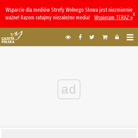
Wsparcie dla mediów Strefy Wolnego Słowa jest niezmiernie
x
ważne! Razem ratujmy niezależne media!
Wspieram TERAZ »
ad