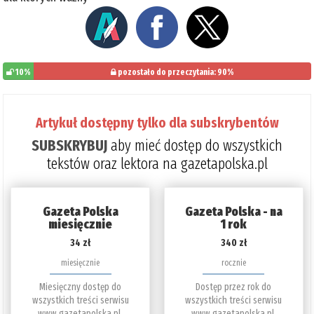
10%
pozostało do przeczytania: 90%
Artykuł dostępny tylko dla subskrybentów
SUBSKRYBUJ
aby mieć dostęp do wszystkich
tekstów oraz lektora na gazetapolska.pl
Gazeta Polska
Gazeta Polska - na
miesięcznie
1 rok
34 zł
340 zł
miesięcznie
rocznie
Miesięczny dostęp do
Dostęp przez rok do
wszystkich treści serwisu
wszystkich treści serwisu
www.gazetapolska.pl.
www.gazetapolska.pl.