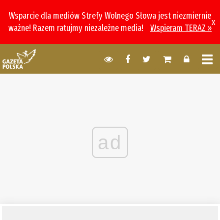
Wsparcie dla mediów Strefy Wolnego Słowa jest niezmiernie
x
ważne! Razem ratujmy niezależne media!
Wspieram TERAZ »
ad