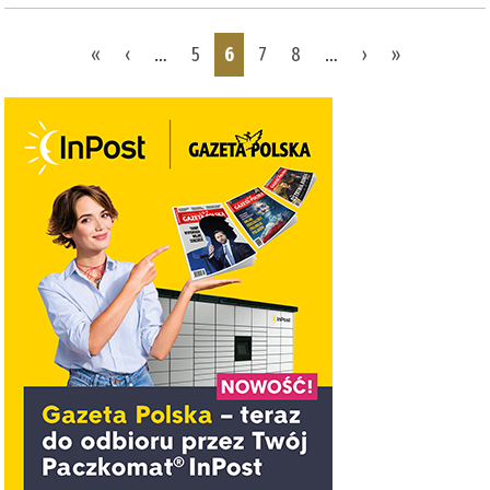
Pages
«
‹
…
5
6
7
8
…
›
»