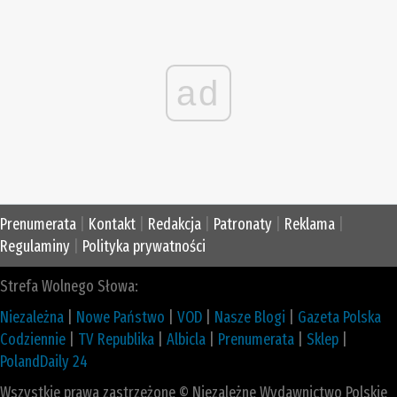
ad
Prenumerata
|
Kontakt
|
Redakcja
|
Patronaty
|
Reklama
|
Regulaminy
|
Polityka prywatności
Strefa Wolnego Słowa:
Niezależna
|
Nowe Państwo
|
VOD
|
Nasze Blogi
|
Gazeta Polska
Codziennie
|
TV Republika
|
Albicla
|
Prenumerata
|
Sklep
|
PolandDaily 24
Wszystkie prawa zastrzeżone © Niezależne Wydawnictwo Polskie