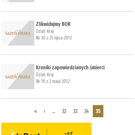
Zlikwidujmy BOR
Dział:
Kraj
Nr 30 z 25 lipca 2012
Kroniki zapowiedzianych śmierci
Dział:
Kraj
Nr 18 z 2 maja 2012
Pages
«
‹
…
32
33
34
35