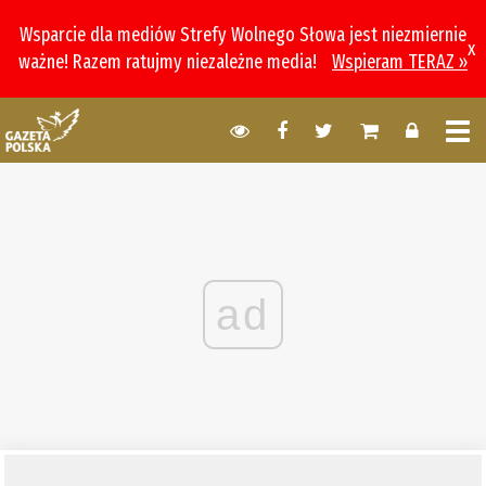
Wsparcie dla mediów Strefy Wolnego Słowa jest niezmiernie
x
ważne! Razem ratujmy niezależne media!
Wspieram TERAZ »
ad