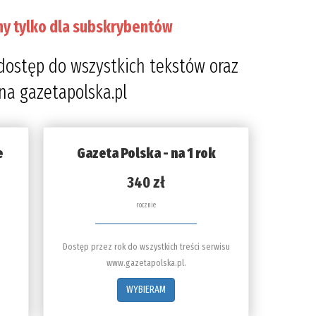
ny tylko dla subskrybentów
dostęp do wszystkich tekstów oraz
 na gazetapolska.pl
e
Gazeta Polska - na 1 rok
340 zł
rocznie
Dostęp przez rok do wszystkich treści serwisu
www.gazetapolska.pl.
WYBIERAM