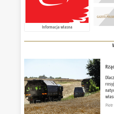
Informacja własna
Rząd
Dlac
rosy
naty
włas
Piotr