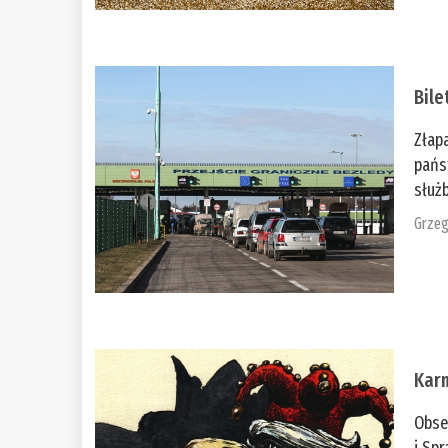
Bile
Złap
pańs
służb
Grzeg
Kar
Obse