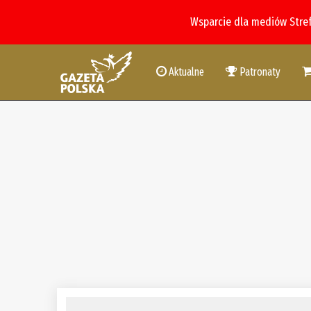
Wsparcie dla mediów Stre
Aktualne
Patronaty