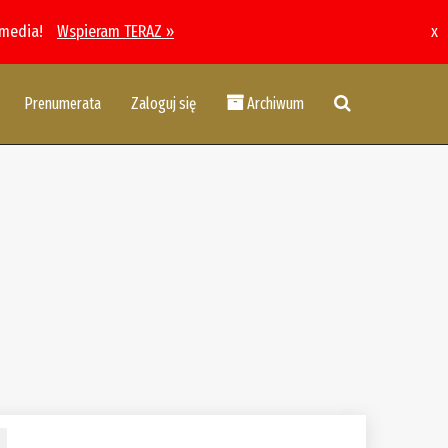
 media!
Wspieram TERAZ »
x
Prenumerata
Zaloguj się
Archiwum