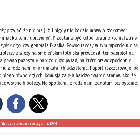
y przyjąć, że nie ma już, i nigdy nie będzie mowy o rzekomych
ie miał ku temu uprawnień. Przestaną być kolportowane kłamstwa na
zyńskiego, czy generała Błasika. Pewne rzeczy w tym raporcie nie są
trolerzy z wieży na smoleńskim lotnisku prowadzili ten samolot na
ł. Na pewno pozostaje bardzo dużo pytań, na które prawdopodobnie
u z rodzinami ofiar unikała ich udzielenia. Raport rozczarowuje, bo
do niego równoległych. Komisja zajęła bardzo twarde stanowisko, że
wiać własne hipotezy. Na spotkaniu z rodzinami zadałam też pytanie,
pozostało do przeczytania: 89%