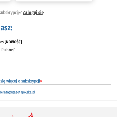
 subskrypcję?
Zaloguj się
asz:
teś
[NOWOŚĆ]
 Polskiej"
się więcej o subskrypcji
»
merata@gazetapolska.pl