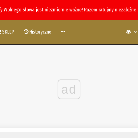
fy Wolnego Słowa jest niezmiernie ważne! Razem ratujmy niezależne
SKLEP
Historyczne
ad