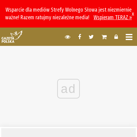
Wsparcie dla mediów Strefy Wolnego Słowa jest niezmiernie
x
ważne! Razem ratujmy niezależne media!
Wspieram TERAZ »
ad