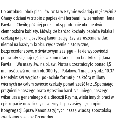
Do autobusu obok placu św. Wita w Rzymie wsiadają mężczyźni z
Ghany odziani w stroje z papieskimi herbami i wizerunkami Jana
Pawła II. Chwilę później przechodzą podobnie ubrane dwie
ciemnoskóre kobiety. Mówią, że bardzo kochały papieża Polaka i
czekają na jak najszybszą kanonizację. Łzy wzruszenia widać
niemal na każdym kroku. Wydarzenie historyczne,
bezprecedensowe, o światowym zasięgu – takie wypowiedzi
pojawiały się najczęściej w komentarzach po beatyfikacji Jana
Pawła II. We mszy św. na pl. św. Piotra uczestniczyło ponad 1,5
mln osób, wśród nich ok. 300 tys. Polaków. 1 maja o godz. 10.37
Benedykt XVI wygłosił po łacinie formułę, na którą miliony
wiernych na całym świecie czekały ponad sześć lat: „Spełniając
pragnienie naszego brata Agostino kard. Valliniego, naszego
wikariusza generalnego dla diecezji Rzymu, wielu innych braci w
episkopacie oraz licznych wiernych, po zasięgnięciu opinii
Kongregacji Spraw Kanonizacyjnych, naszą władzą apostolską
zgadzamy się, aby Czcigodny