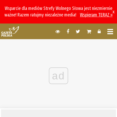
Wsparcie dla mediów Strefy Wolnego Słowa jest niezmiernie
x
ważne! Razem ratujmy niezależne media!
Wspieram TERAZ »
ad