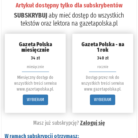
Artykuł dostępny tylko dla subskrybentów
SUBSKRYBUJ
aby mieć dostęp do wszystkich
tekstów oraz lektora na gazetapolska.pl
Gazeta Polska
Gazeta Polska - na
miesięcznie
1 rok
34 zł
340 zł
miesięcznie
rocznie
Miesięczny dostęp do
Dostęp przez rok do
wszystkich treści serwisu
wszystkich treści serwisu
www.gazetapolska.pl.
www.gazetapolska.pl.
WYBIERAM
WYBIERAM
Masz już subskrypcję?
Zaloguj się
W ramach subskrypcji otrzymasz: