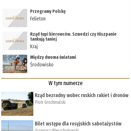
Przegramy Polskę
Felieton
Rząd łupi kierowców. Szwedzi czy Hiszpanie
tankują taniej
Kraj
Między dwoma światami
Środowisko
W tym numerze
Rząd bezradny wobec ruskich rakiet i dronów
Piotr Grochmalski
Bilet wstępu dla rosyjskich sabotażystów
Grzegorz Wierzchołowski