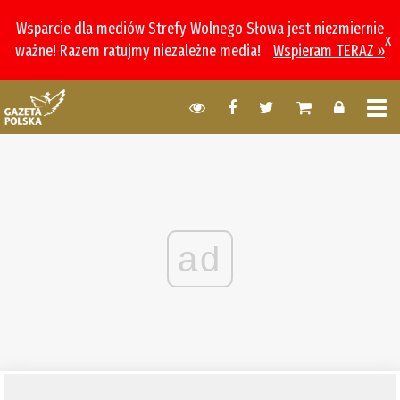
Wsparcie dla mediów Strefy Wolnego Słowa jest niezmiernie
x
ważne! Razem ratujmy niezależne media!
Wspieram TERAZ »
ad