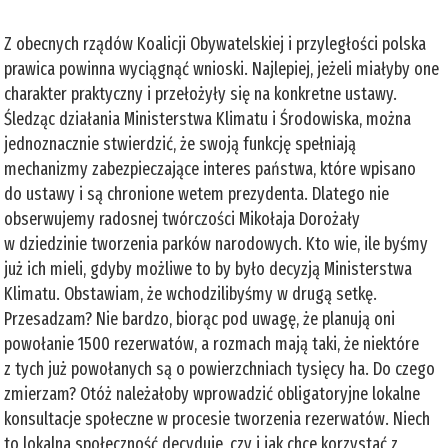
Z obecnych rządów Koalicji Obywatelskiej i przyległości polska
prawica powinna wyciągnąć wnioski. Najlepiej, jeżeli miałyby one
charakter praktyczny i przełożyły się na konkretne ustawy.
Śledząc działania Ministerstwa Klimatu i Środowiska, można
jednoznacznie stwierdzić, że swoją funkcję spełniają
mechanizmy zabezpieczające interes państwa, które wpisano
do ustawy i są chronione wetem prezydenta. Dlatego nie
obserwujemy radosnej twórczości Mikołaja Dorożały
w dziedzinie tworzenia parków narodowych. Kto wie, ile byśmy
już ich mieli, gdyby możliwe to by było decyzją Ministerstwa
Klimatu. Obstawiam, że wchodzilibyśmy w drugą setkę.
Przesadzam? Nie bardzo, biorąc pod uwagę, że planują oni
powołanie 1500 rezerwatów, a rozmach mają taki, że niektóre
z tych już powołanych są o powierzchniach tysięcy ha. Do czego
zmierzam? Otóż należałoby wprowadzić obligatoryjne lokalne
konsultacje społeczne w procesie tworzenia rezerwatów. Niech
to lokalna społeczność decyduje, czy i jak chce korzystać z