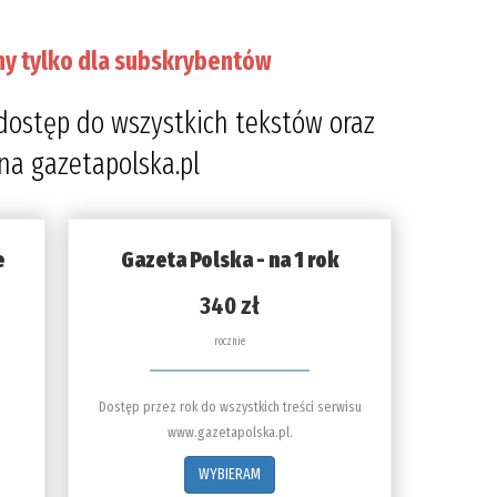
ny tylko dla subskrybentów
dostęp do wszystkich tekstów oraz
 na gazetapolska.pl
e
Gazeta Polska - na 1 rok
340 zł
rocznie
Dostęp przez rok do wszystkich treści serwisu
www.gazetapolska.pl.
WYBIERAM