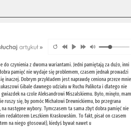
do czynienia z dwoma wariantami. Jedni pamiętają za dużo, inni
 dobra pamięć nie wydaje się problemem, czasem jednak prowadzi
ię inaczej. Dobrym przykładem jest naprawdę ceniona przeze mni
kaszowi Gibale dawnego udziału w Ruchu Palikota i dlatego nie
 gwiazdek na czole Aleksandrowi Miszalskiemu. Było, minęło, ma
wie ruszy się, by pomóc Michałowi Drewnickiemu, bo przegrana
go, na następne wybory. Tymczasem ta sama zbyt dobra pamięć nie
żim redaktorem Leszkiem Kraskowskim. To fakt, pisał on czasem
otem na niego głosował), kiedyś bywał nawet u