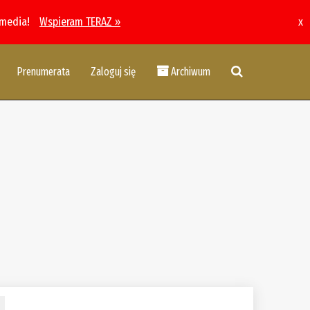
 media!
Wspieram TERAZ »
x
Prenumerata
Zaloguj się
Archiwum