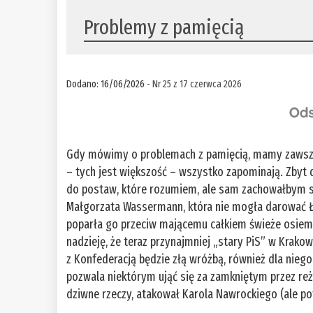
Problemy z pamięcią
Dodano: 16/06/2026 -
Nr 25 z 17 czerwca 2026
Gdy mówimy o problemach z pamięcią, mamy zawsze 
– tych jest większość – wszystko zapominają. Zbyt
do postaw, które rozumiem, ale sam zachowałbym s
Małgorzata Wassermann, która nie mogła darować Łu
poparła go przeciw mającemu całkiem świeże osiem
nadzieję, że teraz przynajmniej „stary PiS” w Krako
z Konfederacją będzie złą wróżbą, również dla nie
pozwala niektórym ująć się za zamkniętym przez re
dziwne rzeczy, atakował Karola Nawrockiego (ale p