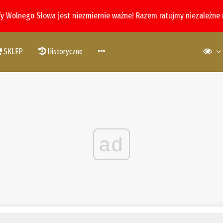
fy Wolnego Słowa jest niezmiernie ważne! Razem ratujmy niezależne
SKLEP
Historyczne
ad