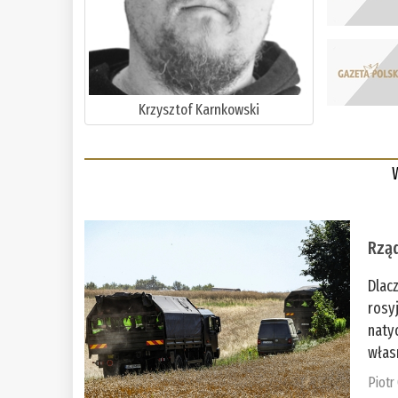
Krzysztof Karnkowski
Rząd
Dlac
rosy
naty
włas
Piotr