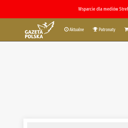
Wsparcie dla mediów Stre
Aktualne
Patronaty