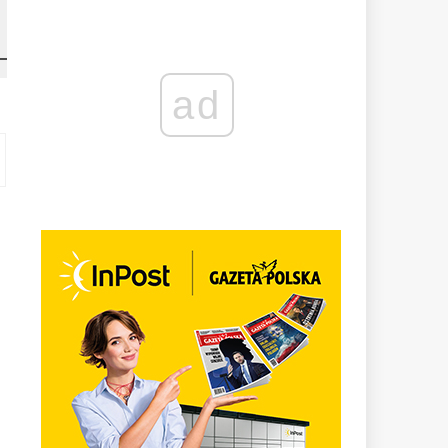
ad
e
m