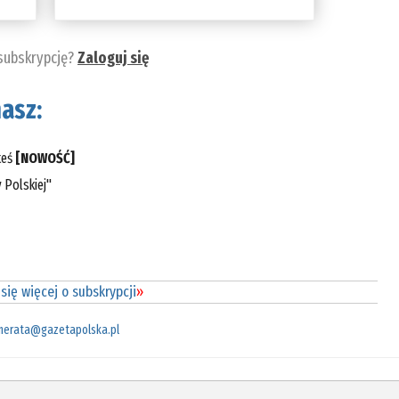
 subskrypcję?
Zaloguj się
asz:
teś
[NOWOŚĆ]
 Polskiej"
się więcej o subskrypcji
»
merata@gazetapolska.pl