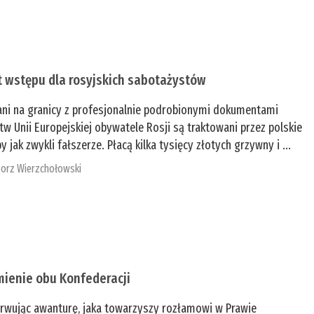
t wstępu dla rosyjskich sabotażystów
ani na granicy z profesjonalnie podrobionymi dokumentami
tw Unii Europejskiej obywatele Rosji są traktowani przez polskie
y jak zwykli fałszerze. Płacą kilka tysięcy złotych grzywny i ...
orz Wierzchołowski
mienie obu Konfederacji
rwując awanturę, jaka towarzyszy rozłamowi w Prawie