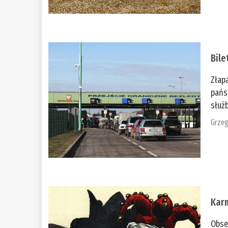
Bile
Złap
pańs
służb
Grzeg
Kar
Obse