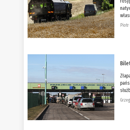
rosy
naty
włas
Piotr
Bile
Złap
pańs
służb
Grzeg