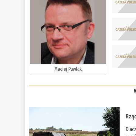
Maciej Pawlak
Rząd
Dlac