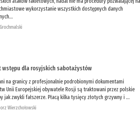
jskich ataków rakietowych, nadal nie ma procedury pozwalającej n
chmiastowe wykorzystanie wszystkich dostępnych danych
nych...
 Grochmalski
t wstępu dla rosyjskich sabotażystów
ani na granicy z profesjonalnie podrobionymi dokumentami
tw Unii Europejskiej obywatele Rosji są traktowani przez polskie
y jak zwykli fałszerze. Płacą kilka tysięcy złotych grzywny i ...
orz Wierzchołowski