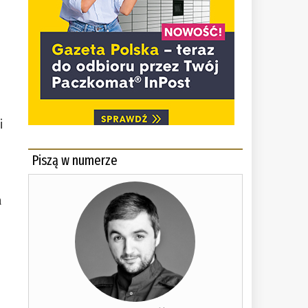
i
Piszą w numerze
a