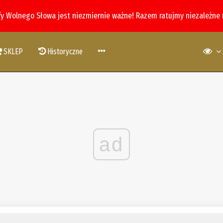
fy Wolnego Słowa jest niezmiernie ważne! Razem ratujmy niezależne
SKLEP
Historyczne
ad