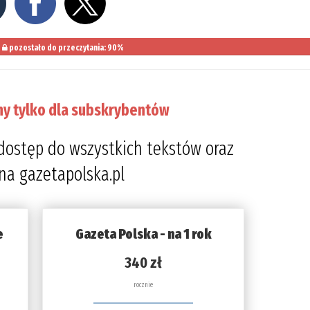
pozostało do przeczytania: 90%
ny tylko dla subskrybentów
dostęp do wszystkich tekstów oraz
 na gazetapolska.pl
e
Gazeta Polska - na 1 rok
340 zł
rocznie