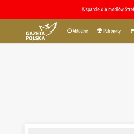
Wsparcie dla mediów Stre
Aktualne
Patronaty