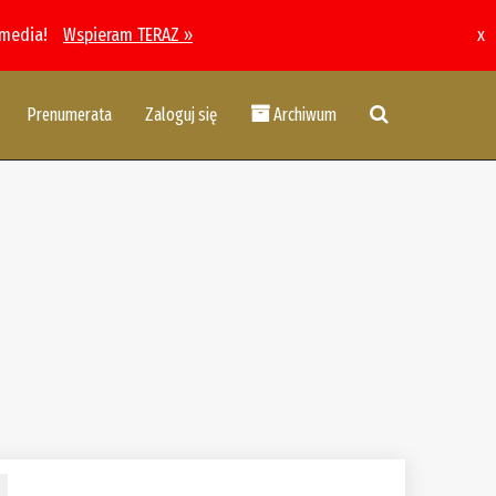
 media!
Wspieram TERAZ »
x
Prenumerata
Zaloguj się
Archiwum