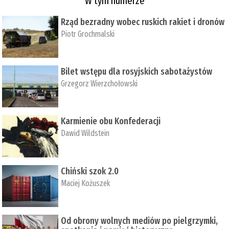
W tym numerze
Rząd bezradny wobec ruskich rakiet i dronów
Piotr Grochmalski
Bilet wstępu dla rosyjskich sabotażystów
Grzegorz Wierzchołowski
Karmienie obu Konfederacji
Dawid Wildstein
Chiński szok 2.0
Maciej Kożuszek
Od obrony wolnych mediów po pielgrzymki,