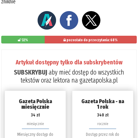
zniknie
32%
pozostało do przeczytania: 68%
Artykuł dostępny tylko dla subskrybentów
SUBSKRYBUJ
aby mieć dostęp do wszystkich
tekstów oraz lektora na gazetapolska.pl
Gazeta Polska
Gazeta Polska - na
miesięcznie
1 rok
34 zł
340 zł
miesięcznie
rocznie
Miesięczny dostęp do
Dostęp przez rok do