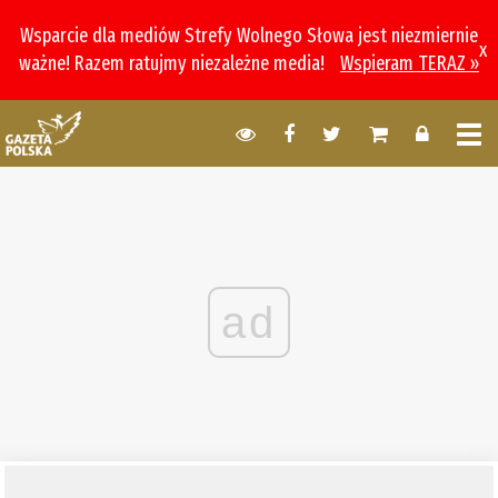
Wsparcie dla mediów Strefy Wolnego Słowa jest niezmiernie
x
ważne! Razem ratujmy niezależne media!
Wspieram TERAZ »
ad