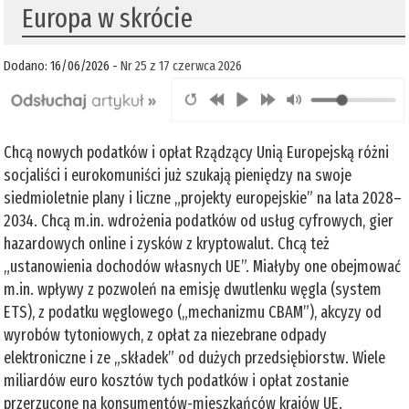
Europa w skrócie
Dodano: 16/06/2026 -
Nr 25 z 17 czerwca 2026
Chcą nowych podatków i opłat Rządzący Unią Europejską różni
socjaliści i eurokomuniści już szukają pieniędzy na swoje
siedmioletnie plany i liczne „projekty europejskie” na lata 2028–
2034. Chcą m.in. wdrożenia podatków od usług cyfrowych, gier
hazardowych online i zysków z kryptowalut. Chcą też
„ustanowienia dochodów własnych UE”. Miałyby one obejmować
m.in. wpływy z pozwoleń na emisję dwutlenku węgla (system
ETS), z podatku węglowego („mechanizmu CBAM”), akcyzy od
wyrobów tytoniowych, z opłat za niezebrane odpady
elektroniczne i ze „składek” od dużych przedsiębiorstw. Wiele
miliardów euro kosztów tych podatków i opłat zostanie
przerzucone na konsumentów-mieszkańców krajów UE.