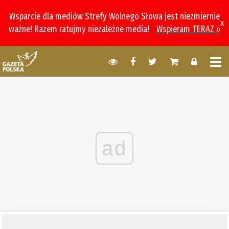
Wsparcie dla mediów Strefy Wolnego Słowa jest niezmiernie
x
ważne! Razem ratujmy niezależne media!
Wspieram TERAZ »
ad