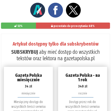
32%
pozostało do przeczytania: 68%
Artykuł dostępny tylko dla subskrybentów
SUBSKRYBUJ
aby mieć dostęp do wszystkich
tekstów oraz lektora na gazetapolska.pl
Gazeta Polska
Gazeta Polska - na
miesięcznie
1 rok
34 zł
340 zł
miesięcznie
rocznie
Miesięczny dostęp do
Dostęp przez rok do
wszystkich treści serwisu
wszystkich treści serwisu