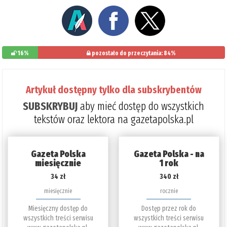
16%
pozostało do przeczytania: 84%
Artykuł dostępny tylko dla subskrybentów
SUBSKRYBUJ
aby mieć dostęp do wszystkich
tekstów oraz lektora na gazetapolska.pl
Gazeta Polska
Gazeta Polska - na
miesięcznie
1 rok
34 zł
340 zł
miesięcznie
rocznie
Miesięczny dostęp do
Dostęp przez rok do
wszystkich treści serwisu
wszystkich treści serwisu