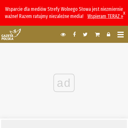
Wsparcie dla mediów Strefy Wolnego Słowa jest niezmiernie
x
ważne! Razem ratujmy niezależne media!
Wspieram TERAZ »
ad