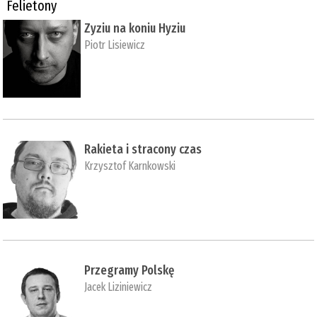
Felietony
Zyziu na koniu Hyziu
Piotr Lisiewicz
Rakieta i stracony czas
Krzysztof Karnkowski
Przegramy Polskę
Jacek Liziniewicz