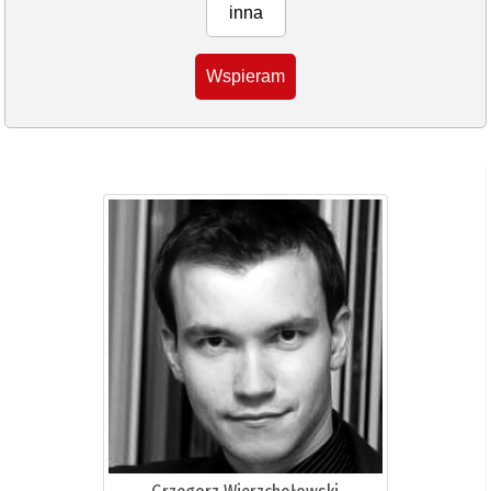
inna
Wspieram