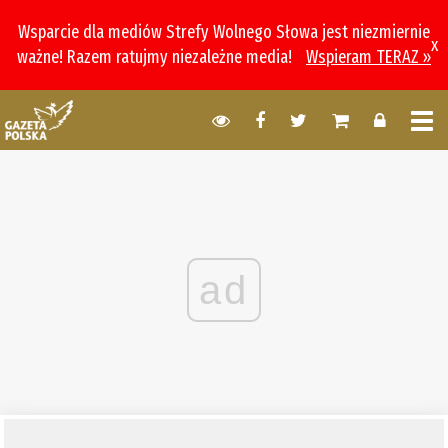
Wsparcie dla mediów Strefy Wolnego Słowa jest niezmiernie
x
ważne! Razem ratujmy niezależne media!
Wspieram TERAZ »
ad