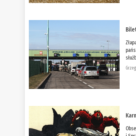
Bile
Złap
pańs
służb
Grzeg
Kar
Obse