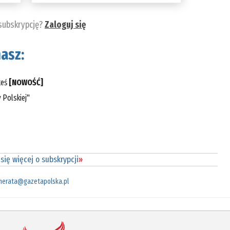
 subskrypcję?
Zaloguj się
asz:
teś
[NOWOŚĆ]
 Polskiej"
się więcej o subskrypcji
»
merata@gazetapolska.pl