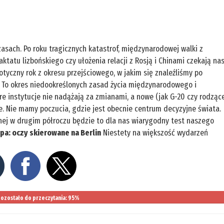
zasach. Po roku tragicznych katastrof, międzynarodowej walki z
tatu lizbońskiego czy ułożenia relacji z Rosją i Chinami czekają na
otyczny rok z okresu przejściowego, w jakim się znaleźliśmy po
i. To okres niedookreślonych zasad życia międzynarodowego i
re instytucje nie nadążają za zmianami, a nowe (jak G-20 czy rodząc
je. Nie mamy poczucia, gdzie jest obecnie centrum decyzyjne świata.
jnej w drugim półroczu będzie to dla nas wiarygodny test naszego
pa: oczy skierowane na Berlin
Niestety na większość wydarzeń
ozostało do przeczytania: 95%