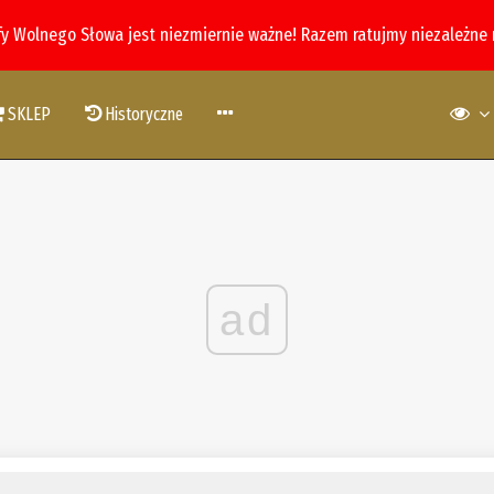
fy Wolnego Słowa jest niezmiernie ważne! Razem ratujmy niezależne
SKLEP
Historyczne
ad