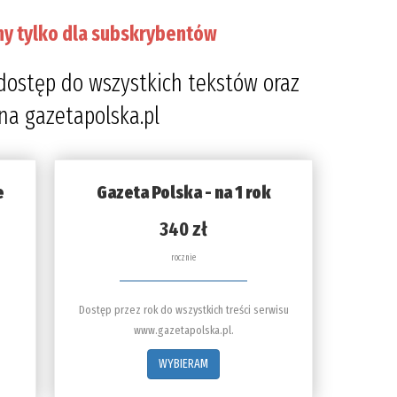
ny tylko dla subskrybentów
dostęp do wszystkich tekstów oraz
 na gazetapolska.pl
e
Gazeta Polska - na 1 rok
340 zł
rocznie
Dostęp przez rok do wszystkich treści serwisu
www.gazetapolska.pl.
WYBIERAM