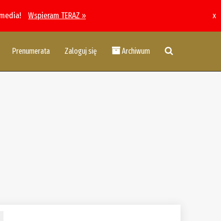
 media!
Wspieram TERAZ »
x
Prenumerata
Zaloguj się
Archiwum