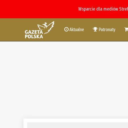
Wsparcie dla mediów Stre
Aktualne
Patronaty