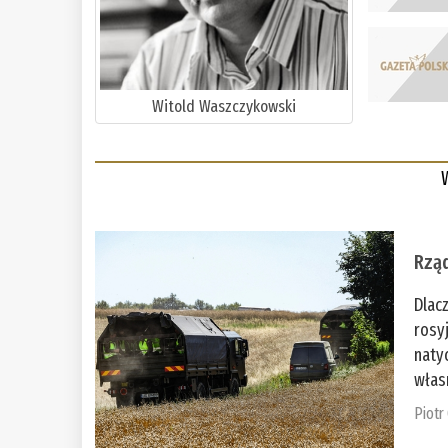
Witold Waszczykowski
Rząd
Dlac
rosy
naty
włas
Piotr