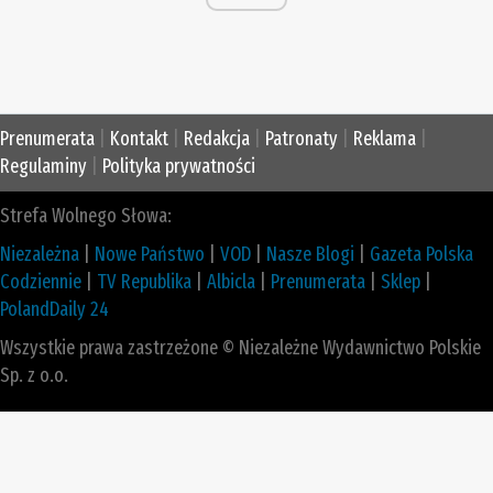
Prenumerata
|
Kontakt
|
Redakcja
|
Patronaty
|
Reklama
|
Regulaminy
|
Polityka prywatności
Strefa Wolnego Słowa:
Niezależna
|
Nowe Państwo
|
VOD
|
Nasze Blogi
|
Gazeta Polska
Codziennie
|
TV Republika
|
Albicla
|
Prenumerata
|
Sklep
|
PolandDaily 24
Wszystkie prawa zastrzeżone © Niezależne Wydawnictwo Polskie
Sp. z o.o.