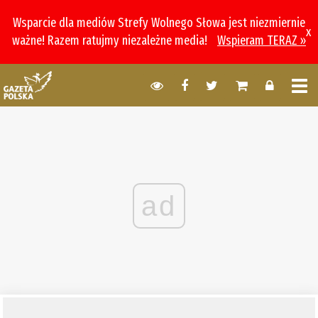
Wsparcie dla mediów Strefy Wolnego Słowa jest niezmiernie
x
ważne! Razem ratujmy niezależne media!
Wspieram TERAZ »
ad