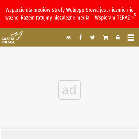
Wsparcie dla mediów Strefy Wolnego Słowa jest niezmiernie
x
ważne! Razem ratujmy niezależne media!
Wspieram TERAZ »
ad