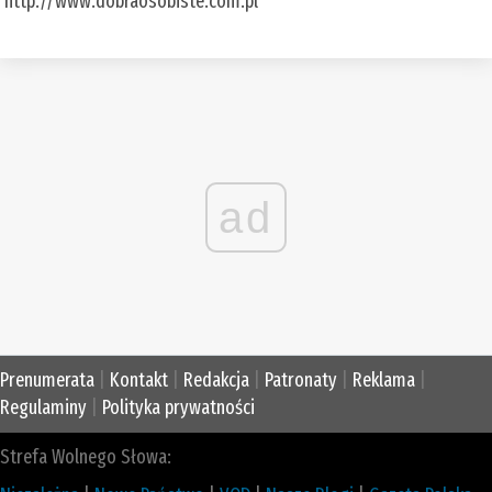
http://www.dobraosobiste.com.pl
ad
Prenumerata
|
Kontakt
|
Redakcja
|
Patronaty
|
Reklama
|
Regulaminy
|
Polityka prywatności
Strefa Wolnego Słowa: