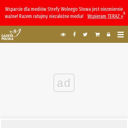
Wsparcie dla mediów Strefy Wolnego Słowa jest niezmiernie
x
ważne! Razem ratujmy niezależne media!
Wspieram TERAZ »
ad