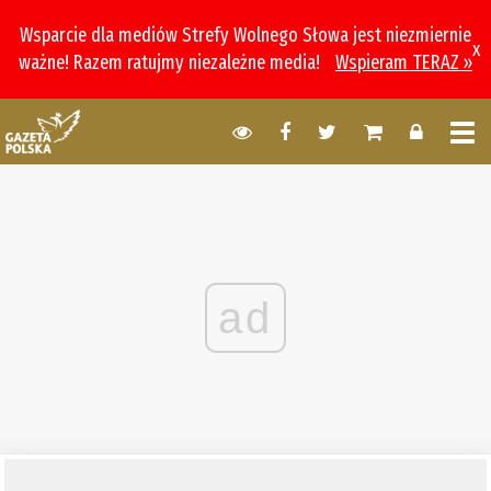
Wsparcie dla mediów Strefy Wolnego Słowa jest niezmiernie
x
ważne! Razem ratujmy niezależne media!
Wspieram TERAZ »
ad