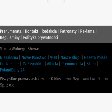
Prenumerata
|
Kontakt
|
Redakcja
|
Patronaty
|
Reklama
|
Regulaminy
|
Polityka prywatności
Strefa Wolnego Słowa:
Niezależna
|
Nowe Państwo
|
VOD
|
Nasze Blogi
|
Gazeta Polska
Codziennie
|
TV Republika
|
Albicla
|
Prenumerata
|
Sklep
|
PolandDaily 24
Wszystkie prawa zastrzeżone © Niezależne Wydawnictwo Polskie
Sp. z o.o.