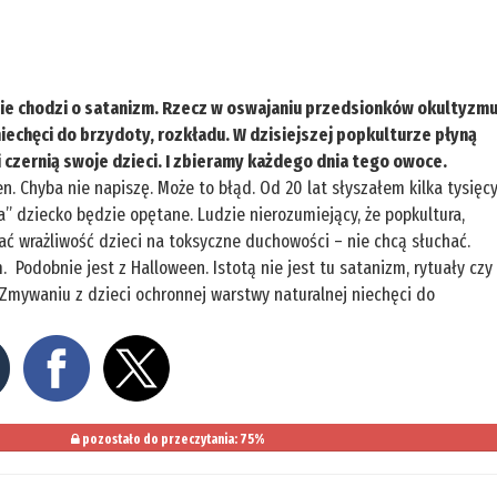
 nie chodzi o satanizm. Rzecz w oswajaniu przedsionków okultyzmu
iechęci do brzydoty, rozkładu. W dzisiejszej popkulturze płyną
 czernią swoje dzieci. I zbieramy każdego dnia tego owoce.
. Chyba nie napiszę. Może to błąd. Od 20 lat słyszałem kilka tysięc
era” dziecko będzie opętane. Ludzie nierozumiejący, że popkultura,
ać wrażliwość dzieci na toksyczne duchowości – nie chcą słuchać.
m. Podobnie jest z Halloween. Istotą nie jest tu satanizm, rytuały czy
 Zmywaniu z dzieci ochronnej warstwy naturalnej niechęci do
pozostało do przeczytania: 75%