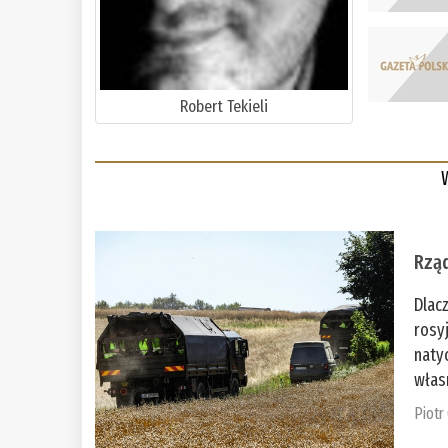
Robert Tekieli
Rząd
Dlac
rosy
naty
włas
Piotr