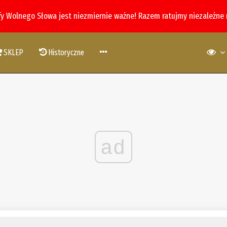
fy Wolnego Słowa jest niezmiernie ważne! Razem ratujmy niezależne
SKLEP
Historyczne
ad