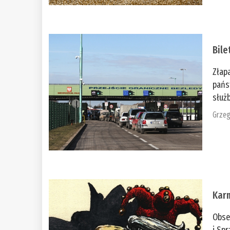
Bile
Złap
pańs
służb
Grzeg
Kar
Obse