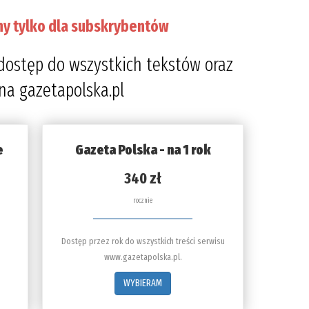
ny tylko dla subskrybentów
dostęp do wszystkich tekstów oraz
 na gazetapolska.pl
e
Gazeta Polska - na 1 rok
340 zł
rocznie
Dostęp przez rok do wszystkich treści serwisu
www.gazetapolska.pl.
WYBIERAM