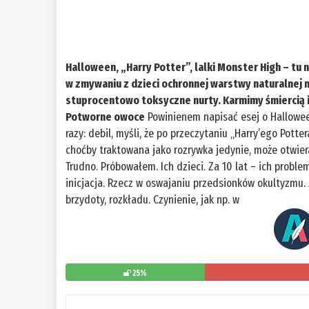
Halloween, „Harry Potter”, lalki Monster High – tu
w zmywaniu z dzieci ochronnej warstwy naturalnej n
stuprocentowo toksyczne nurty. Karmimy śmiercią i
Potworne owoce
Powinienem napisać esej o Halloween
razy: debil, myśli, że po przeczytaniu „Harry’ego Pott
choćby traktowana jako rozrywka jedynie, może otwier
Trudno. Próbowałem. Ich dzieci. Za 10 lat – ich proble
inicjacja. Rzecz w oswajaniu przedsionków okultyzmu.
brzydoty, rozkładu. Czynienie, jak np. w
25%