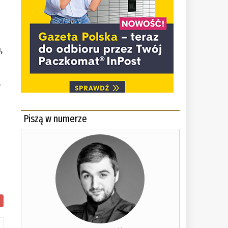
,
y
Piszą w numerze