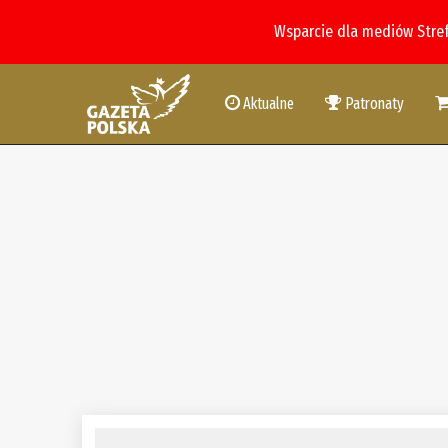
Wsparcie dla mediów Stre
Aktualne
Patronaty