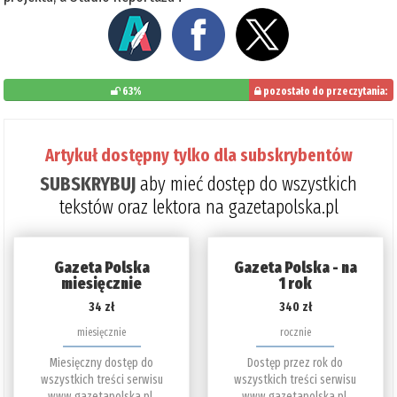
63%
pozostało do przeczytania:
37%
Artykuł dostępny tylko dla subskrybentów
SUBSKRYBUJ
aby mieć dostęp do wszystkich
tekstów oraz lektora na gazetapolska.pl
Gazeta Polska
Gazeta Polska - na
miesięcznie
1 rok
34 zł
340 zł
miesięcznie
rocznie
Miesięczny dostęp do
Dostęp przez rok do
wszystkich treści serwisu
wszystkich treści serwisu
www.gazetapolska.pl.
www.gazetapolska.pl.