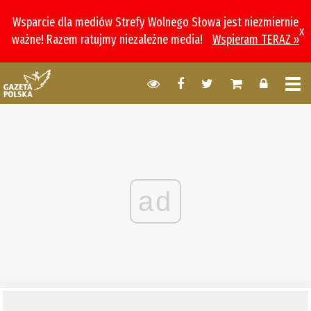
Wsparcie dla mediów Strefy Wolnego Słowa jest niezmiernie
x
ważne! Razem ratujmy niezależne media!
Wspieram TERAZ »
ad