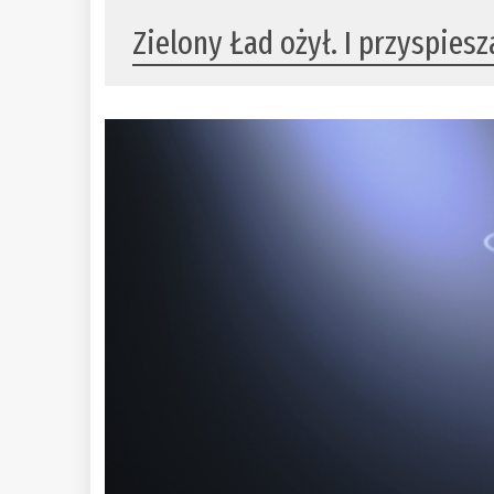
Zielony Ład ożył. I przyspiesz