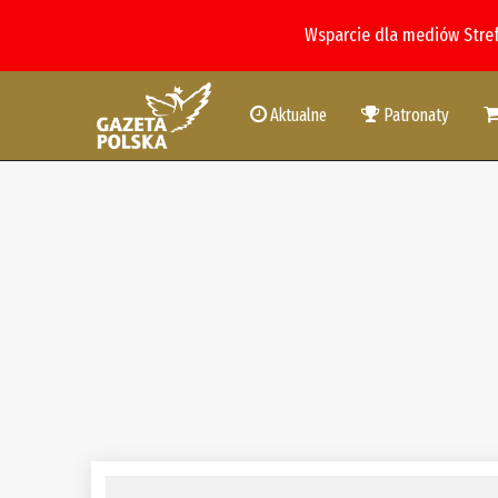
Wsparcie dla mediów Stre
Aktualne
Patronaty