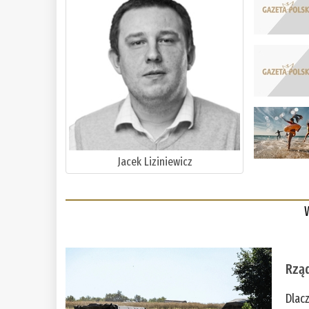
Jacek Liziniewicz
Rząd
Dlac