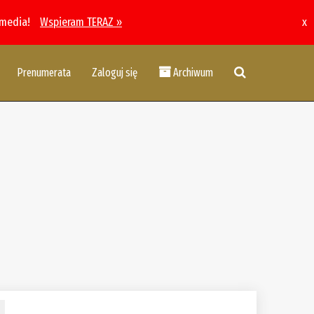
 media!
Wspieram TERAZ »
x
Prenumerata
Zaloguj się
Archiwum