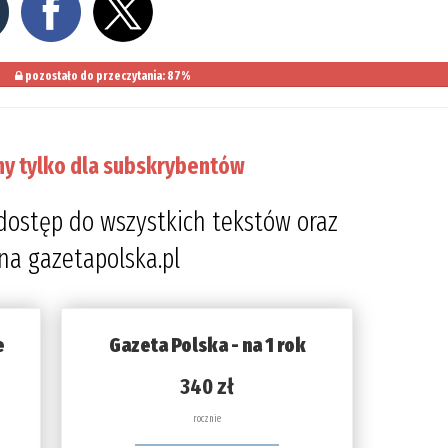
pozostało do przeczytania: 87%
ny tylko dla subskrybentów
dostęp do wszystkich tekstów oraz
 na gazetapolska.pl
e
Gazeta Polska - na 1 rok
340 zł
rocznie