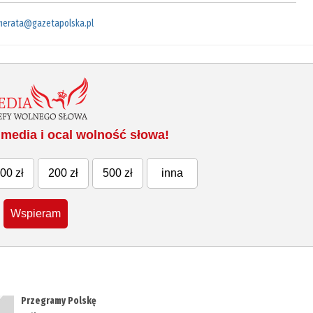
merata@gazetapolska.pl
media i ocal wolność słowa!
00 zł
200 zł
500 zł
inna
Wspieram
Przegramy Polskę