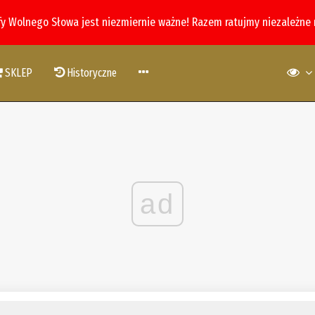
fy Wolnego Słowa jest niezmiernie ważne! Razem ratujmy niezależne
SKLEP
Historyczne
ad