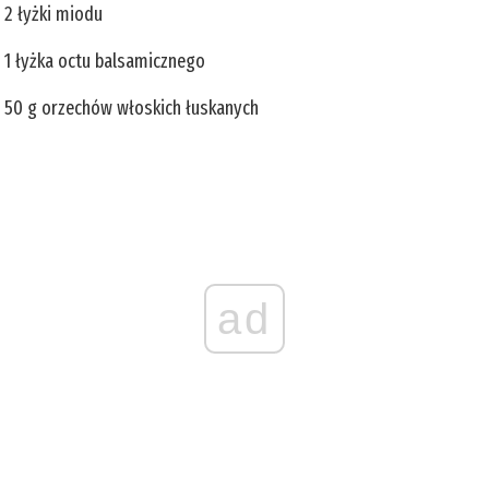
2 łyżki miodu
1 łyżka octu balsamicznego
50 g orzechów włoskich łuskanych
ad