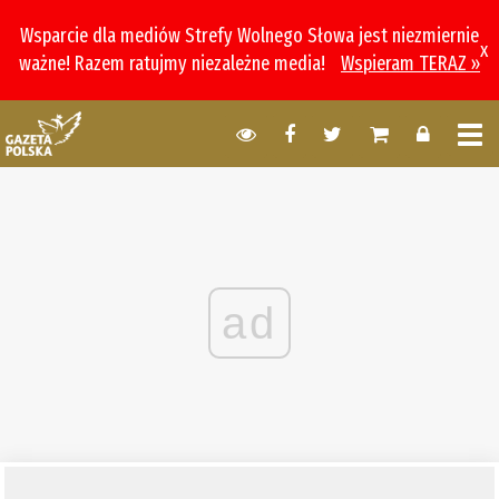
Wsparcie dla mediów Strefy Wolnego Słowa jest niezmiernie
x
ważne! Razem ratujmy niezależne media!
Wspieram TERAZ »
ad