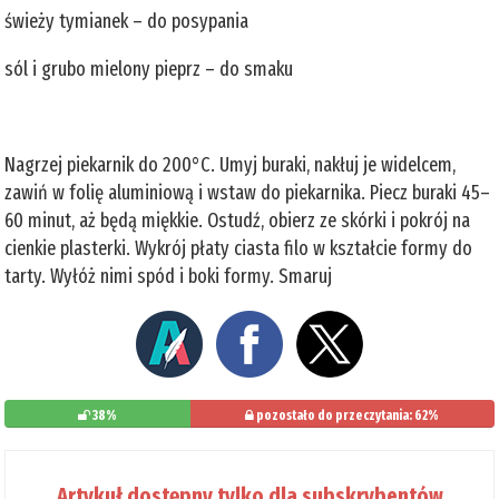
świeży tymianek – do posypania
sól i grubo mielony pieprz – do smaku
Nagrzej piekarnik do 200°C. Umyj buraki, nakłuj je widelcem,
zawiń w folię aluminiową i wstaw do piekarnika. Piecz buraki 45–
60 minut, aż będą miękkie. Ostudź, obierz ze skórki i pokrój na
cienkie plasterki. Wykrój płaty ciasta filo w kształcie formy do
tarty. Wyłóż nimi spód i boki formy. Smaruj
38%
pozostało do przeczytania: 62%
Artykuł dostępny tylko dla subskrybentów