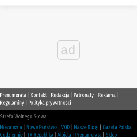
ad
Prenumerata
|
Kontakt
|
Redakcja
|
Patronaty
|
Reklama
|
Regulaminy
|
Polityka prywatności
Strefa Wolnego Słowa:
Niezależna
|
Nowe Państwo
|
VOD
|
Nasze Blogi
|
Gazeta Polska
Codziennie
|
TV Republika
|
Albicla
|
Prenumerata
|
Sklep
|