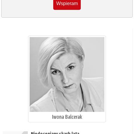
Wspieram
Iwona Balcerak
Niedoceniany skarb lata