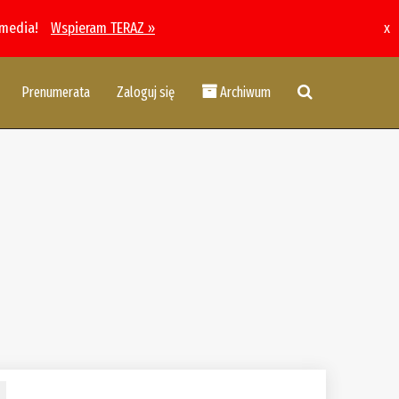
 media!
Wspieram TERAZ »
x
Prenumerata
Zaloguj się
Archiwum