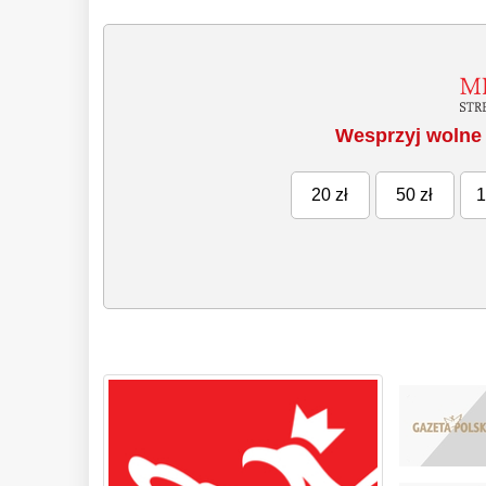
Wesprzyj wolne 
20 zł
50 zł
1