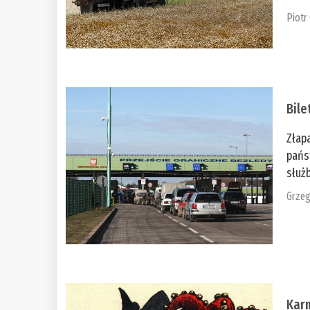
Piotr
Bile
Złap
pańs
służb
Grzeg
Kar