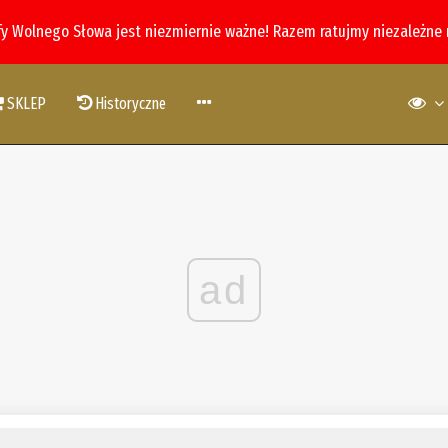
fy Wolnego Słowa jest niezmiernie ważne! Razem ratujmy niezależne
SKLEP
Historyczne
ad