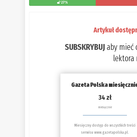
27%
Artykuł dostęp
SUBSKRYBUJ
aby mieć 
lektora
Gazeta Polska miesięczni
34 zł
miesięcznie
Miesięczny dostęp do wszystkich treści
serwisu www.gazetapolska.pl.