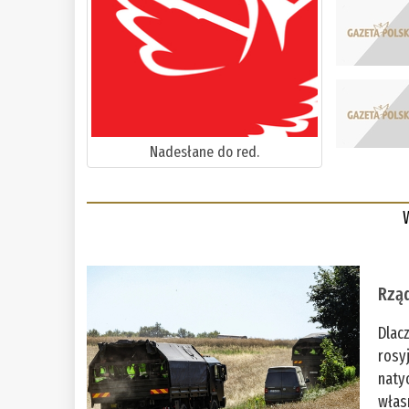
Nadesłane do red.
Rząd
Dlac
rosy
naty
włas