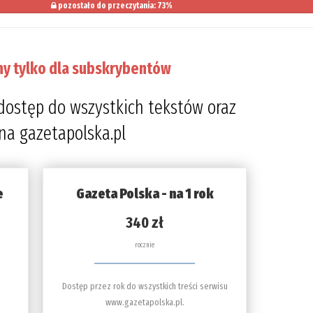
pozostało do przeczytania: 73%
ny tylko dla subskrybentów
dostęp do wszystkich tekstów oraz
 na gazetapolska.pl
e
Gazeta Polska - na 1 rok
340 zł
rocznie
Dostęp przez rok do wszystkich treści serwisu
www.gazetapolska.pl.