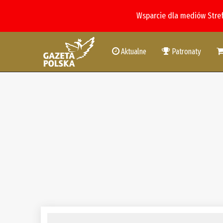
Wsparcie dla mediów Stre
Aktualne
Patronaty