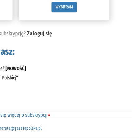
WYBIERAM
 subskrypcję?
Zaloguj się
asz:
teś
[NOWOŚĆ]
 Polskiej"
się więcej o subskrypcji
»
merata@gazetapolska.pl