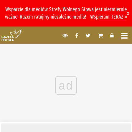
Wsparcie dla mediów Strefy Wolnego Słowa jest niezmiernie
x
ważne! Razem ratujmy niezależne media!
Wspieram TERAZ »
ad