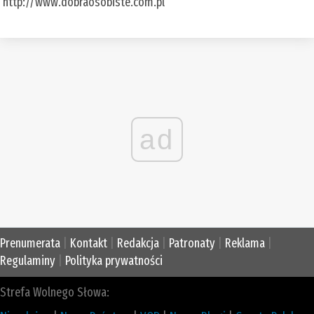
http://www.dobraosobiste.com.pl
ad
Prenumerata
|
Kontakt
|
Redakcja
|
Patronaty
|
Reklama
|
Regulaminy
|
Polityka prywatności
Strefa Wolnego Słowa: