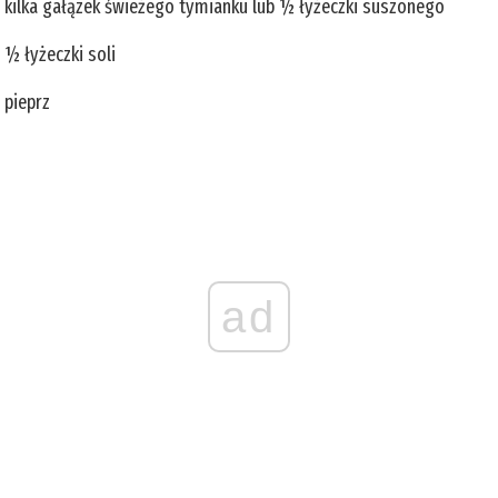
kilka gałązek świeżego tymianku lub ½ łyżeczki suszonego
½ łyżeczki soli
pieprz
ad