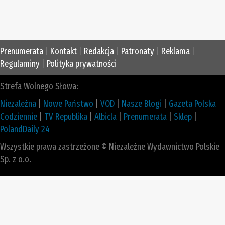
Prenumerata
|
Kontakt
|
Redakcja
|
Patronaty
|
Reklama
|
Regulaminy
|
Polityka prywatności
Strefa Wolnego Słowa:
Niezależna
|
Nowe Państwo
|
VOD
|
Nasze Blogi
|
Gazeta Polska
Codziennie
|
TV Republika
|
Albicla
|
Prenumerata
|
Sklep
|
PolandDaily 24
Wszystkie prawa zastrzeżone © Niezależne Wydawnictwo Polskie
Sp. z o.o.