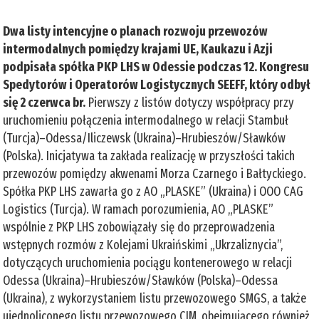
Dwa listy intencyjne o planach rozwoju przewozów
intermodalnych pomiędzy krajami UE, Kaukazu i Azji
podpisała spółka PKP LHS w Odessie podczas 12. Kongresu
Spedytorów i Operatorów Logistycznych SEEFF, który odbył
się 2 czerwca br.
Pierwszy z listów dotyczy współpracy przy
uruchomieniu połączenia intermodalnego w relacji Stambuł
(Turcja)–Odessa/Iliczewsk (Ukraina)–Hrubieszów/Sławków
(Polska). Inicjatywa ta zakłada realizację w przyszłości takich
przewozów pomiędzy akwenami Morza Czarnego i Bałtyckiego.
Spółka PKP LHS zawarła go z AO „PLASKE” (Ukraina) i OOO CAG
Logistics (Turcja). W ramach porozumienia, AO „PLASKE”
wspólnie z PKP LHS zobowiązały się do przeprowadzenia
wstępnych rozmów z Kolejami Ukraińskimi „Ukrzaliznycia”,
dotyczących uruchomienia pociągu kontenerowego w relacji
Odessa (Ukraina)–Hrubieszów/Sławków (Polska)–Odessa
(Ukraina), z wykorzystaniem listu przewozowego SMGS, a także
ujednoliconego listu przewozowego CIM, obejmującego również