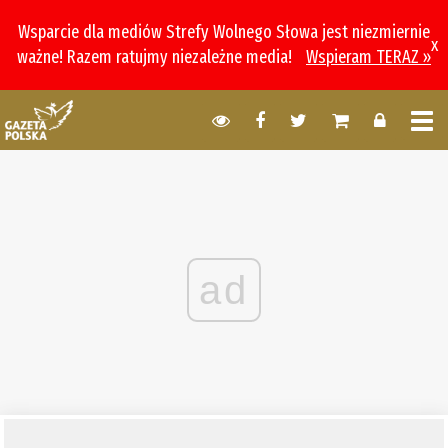
Wsparcie dla mediów Strefy Wolnego Słowa jest niezmiernie
x
ważne! Razem ratujmy niezależne media!
Wspieram TERAZ »
ad