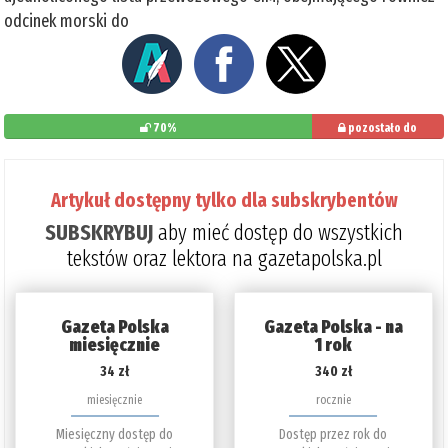
odcinek morski do
70%
pozostało do
przeczytania: 30%
Artykuł dostępny tylko dla subskrybentów
SUBSKRYBUJ
aby mieć dostęp do wszystkich
tekstów oraz lektora na gazetapolska.pl
Gazeta Polska
Gazeta Polska - na
miesięcznie
1 rok
34 zł
340 zł
miesięcznie
rocznie
Miesięczny dostęp do
Dostęp przez rok do