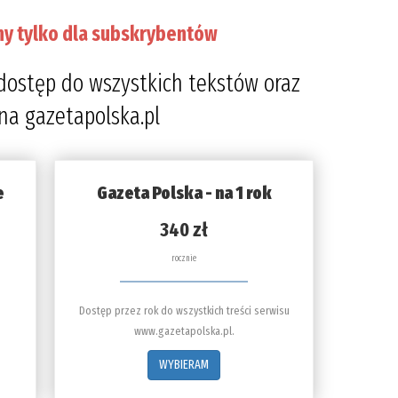
ny tylko dla subskrybentów
dostęp do wszystkich tekstów oraz
 na gazetapolska.pl
e
Gazeta Polska - na 1 rok
340 zł
rocznie
Dostęp przez rok do wszystkich treści serwisu
www.gazetapolska.pl.
WYBIERAM