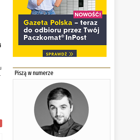
i
u
Piszą w numerze
–