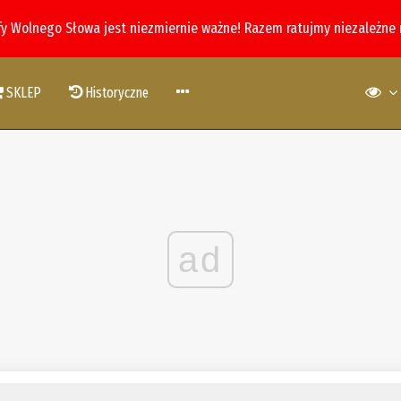
fy Wolnego Słowa jest niezmiernie ważne! Razem ratujmy niezależne
SKLEP
Historyczne
ad