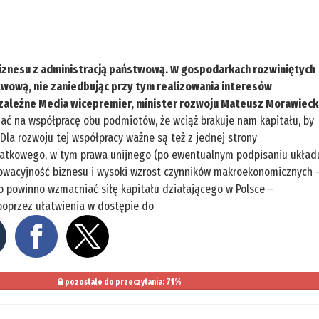
iznesu z administracją państwową. W gospodarkach rozwiniętych
stwową, nie zaniedbując przy tym realizowania interesów
ezależne Media wicepremier, minister rozwoju Mateusz Morawieck
ać na współpracę obu podmiotów, że wciąż brakuje nam kapitału, by
la rozwoju tej współpracy ważne są też z jednej strony
datkowego, w tym prawa unijnego (po ewentualnym podpisaniu układ
nnowacyjność biznesu i wysoki wzrost czynników makroekonomicznych 
o powinno wzmacniać siłę kapitału działającego w Polsce –
poprzez ułatwienia w dostępie do
pozostało do przeczytania: 71%