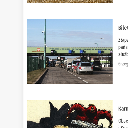
Bile
Złap
pańs
służb
Grzeg
Kar
Obse