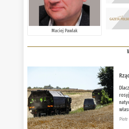
Maciej Pawlak
Rząd
Dlac
rosy
naty
włas
Piotr