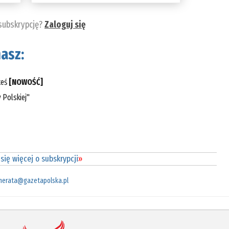
 subskrypcję?
Zaloguj się
asz:
teś
[NOWOŚĆ]
 Polskiej"
się więcej o subskrypcji
»
merata@gazetapolska.pl