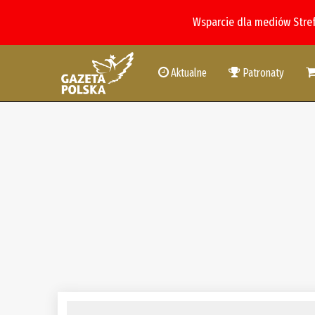
Wsparcie dla mediów Stre
Aktualne
Patronaty