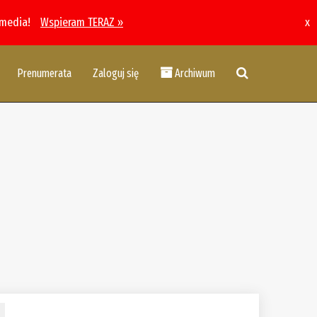
 media!
Wspieram TERAZ »
x
Prenumerata
Zaloguj się
Archiwum