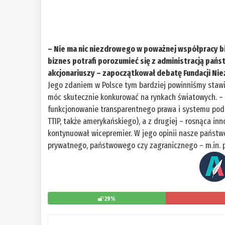
– Nie ma nic niezdrowego w poważnej współpracy b
biznes potrafi porozumieć się z administracją pań
akcjonariuszy – zapoczątkował debatę Fundacji Ni
Jego zdaniem w Polsce tym bardziej powinniśmy stawi
móc skutecznie konkurować na rynkach światowych. – D
funkcjonowanie transparentnego prawa i systemu po
TTIP, także amerykańskiego), a z drugiej – rosnąca i
kontynuował wicepremier. W jego opinii nasze państw
prywatnego, państwowego czy zagranicznego – m.in. 
29%