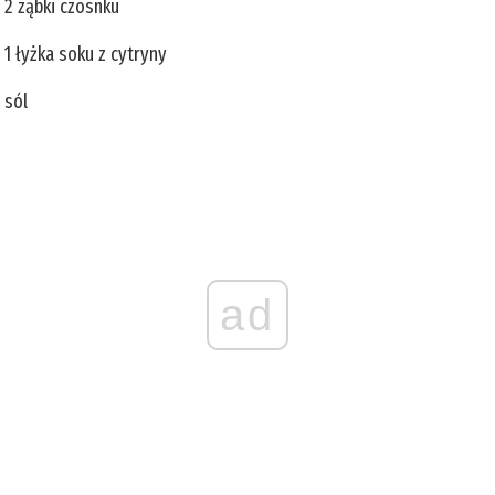
2 ząbki czosnku
1 łyżka soku z cytryny
sól
ad