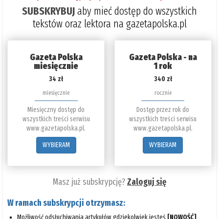
SUBSKRYBUJ
aby mieć dostęp do wszystkich
tekstów oraz lektora na gazetapolska.pl
Gazeta Polska
Gazeta Polska - na
miesięcznie
1 rok
34 zł
340 zł
miesięcznie
rocznie
Miesięczny dostęp do
Dostęp przez rok do
wszystkich treści serwisu
wszystkich treści serwisu
www.gazetapolska.pl.
www.gazetapolska.pl.
WYBIERAM
WYBIERAM
Masz już subskrypcję?
Zaloguj się
W ramach subskrypcji otrzymasz:
Możliwość odsłuchiwania artykułów gdziekolwiek jesteś
[NOWOŚĆ]