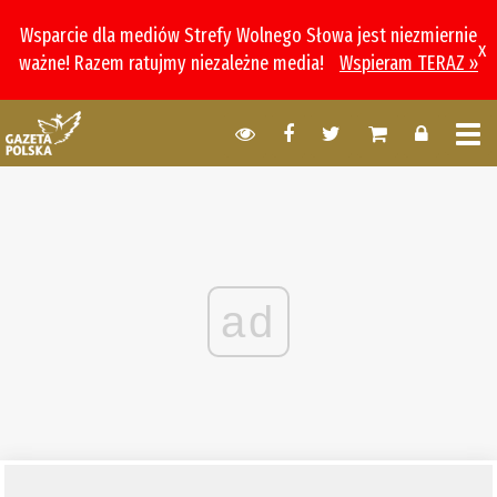
Wsparcie dla mediów Strefy Wolnego Słowa jest niezmiernie
x
ważne! Razem ratujmy niezależne media!
Wspieram TERAZ »
ad