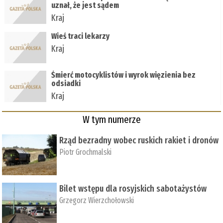
uznał, że jest sądem
Kraj
Wieś traci lekarzy
Kraj
Śmierć motocyklistów i wyrok więzienia bez
odsiadki
Kraj
W tym numerze
Rząd bezradny wobec ruskich rakiet i dronów
Piotr Grochmalski
Bilet wstępu dla rosyjskich sabotażystów
Grzegorz Wierzchołowski