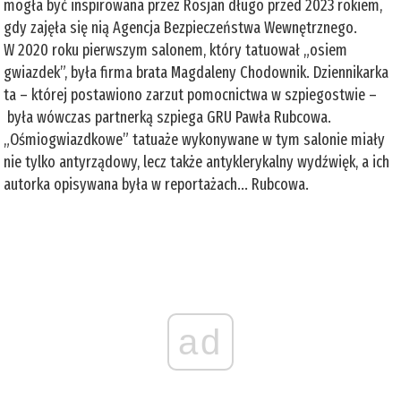
mogła być inspirowana przez Rosjan długo przed 2023 rokiem,
gdy zajęła się nią Agencja Bezpieczeństwa Wewnętrznego.
W 2020 roku pierwszym salonem, który tatuował „osiem
gwiazdek”, była firma brata Magdaleny Chodownik. Dziennikarka
ta – której postawiono zarzut pomocnictwa w szpiegostwie –
była wówczas partnerką szpiega GRU Pawła Rubcowa.
„Ośmiogwiazdkowe” tatuaże wykonywane w tym salonie miały
nie tylko antyrządowy, lecz także antyklerykalny wydźwięk, a ich
autorka opisywana była w reportażach... Rubcowa.
ad