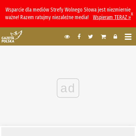
Wsparcie dla mediów Strefy Wolnego Słowa jest niezmiernie
x
ważne! Razem ratujmy niezależne media!
Wspieram TERAZ »
ad