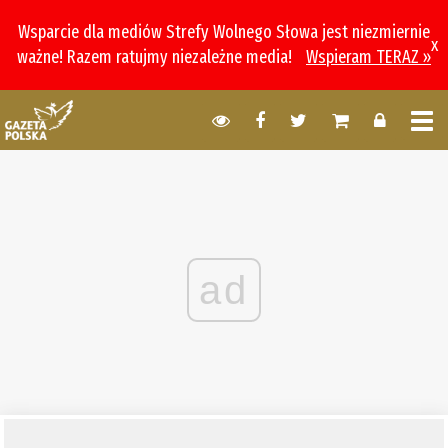
Wsparcie dla mediów Strefy Wolnego Słowa jest niezmiernie
x
ważne! Razem ratujmy niezależne media!
Wspieram TERAZ »
ad