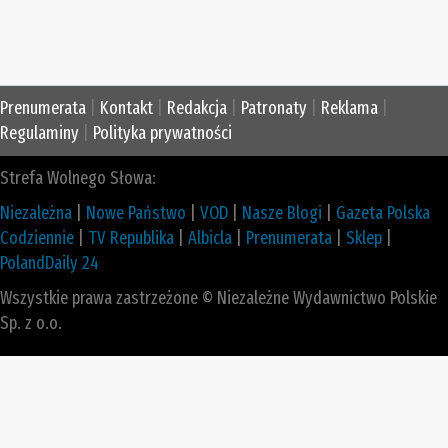
Prenumerata
|
Kontakt
|
Redakcja
|
Patronaty
|
Reklama
|
Regulaminy
|
Polityka prywatności
Strefa Wolnego Słowa:
Niezależna
|
Nowe Państwo
|
VOD
|
Nasze Blogi
|
Gazeta Polska
Codziennie
|
TV Republika
|
Albicla
|
Prenumerata
|
Sklep
|
PolandDaily 24
Wszystkie prawa zastrzeżone © Niezależne Wydawnictwo Polskie
Sp. z o.o.