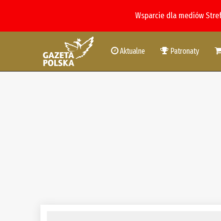
Wsparcie dla mediów Stre
Aktualne
Patronaty