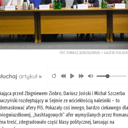
FOT. TOMASZ JEDRZEJOWSKI / GAZETA POLSK
kająca przed Zbigniewem Ziobro, Dariusz Joński i Michał Szczerba
baczyński rozdeptujący w Sejmie ze wściekłością naleśniki – to
zdemaskować afery PiS. Pokazały coś innego, bardzo ciekawego dl
i ośmiogwiazdkowej, „hashtagowych” afer wymyślanych przez Roman
żna treść, zdegradowało część klasy politycznej, lansując na