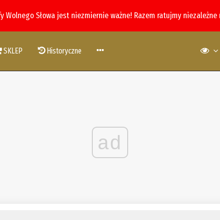
fy Wolnego Słowa jest niezmiernie ważne! Razem ratujmy niezależne
SKLEP
Historyczne
ad