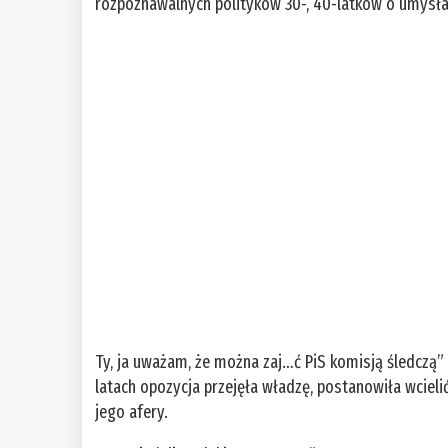
rozpoznawalnych polityków 30-, 40-latków o umysł
Ty, ja uważam, że można zaj…ć PiS komisją śledczą”
latach opozycja przejęła władzę, postanowiła wcielić
jego afery.