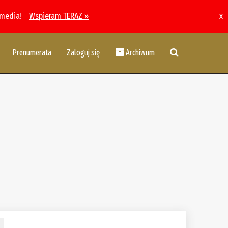
 media!
Wspieram TERAZ »
x
Prenumerata
Zaloguj się
Archiwum