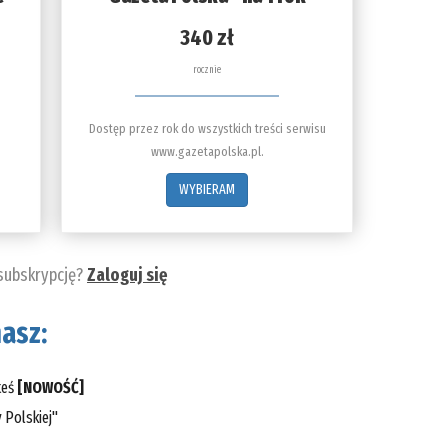
340 zł
rocznie
Dostęp przez rok do wszystkich treści serwisu
www.gazetapolska.pl.
WYBIERAM
 subskrypcję?
Zaloguj się
asz:
teś
[NOWOŚĆ]
 Polskiej"