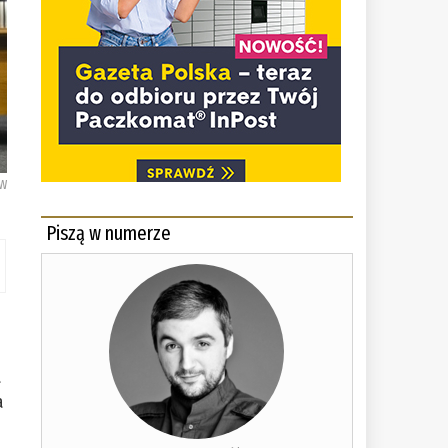
AW
Piszą w numerze
a
a