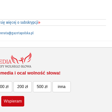
się więcej o subskrypcji
»
merata@gazetapolska.pl
media i ocal wolność słowa!
00 zł
200 zł
500 zł
inna
Wspieram