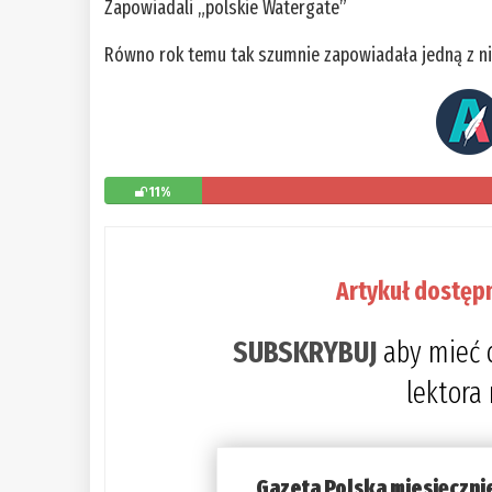
Zapowiadali „polskie Watergate”
Równo rok temu tak szumnie zapowiadała jedną z ni
11%
Artykuł dostęp
SUBSKRYBUJ
aby mieć 
lektora
Gazeta Polska miesięczni