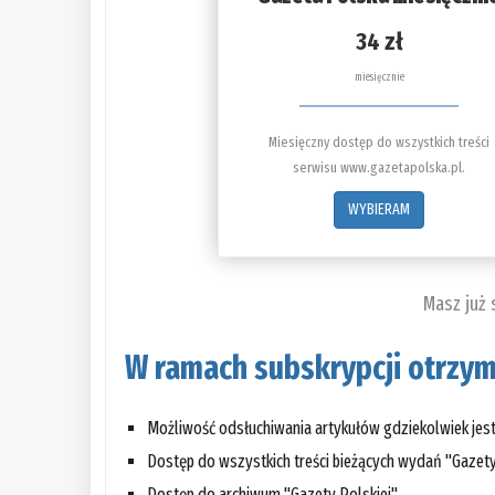
34 zł
miesięcznie
Miesięczny dostęp do wszystkich treści
serwisu www.gazetapolska.pl.
WYBIERAM
Masz już
W ramach subskrypcji otrzym
Możliwość odsłuchiwania artykułów gdziekolwiek jes
Dostęp do wszystkich treści bieżących wydań "Gazety
Dostęp do archiwum "Gazety Polskiej"