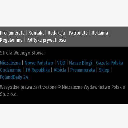
Prenumerata
|
Kontakt
|
Redakcja
|
Patronaty
|
Reklama
|
Regulaminy
|
Polityka prywatności
Strefa Wolnego Słowa:
Niezależna
|
Nowe Państwo
|
VOD
|
Nasze Blogi
|
Gazeta Polska
Codziennie
|
TV Republika
|
Albicla
|
Prenumerata
|
Sklep
|
PolandDaily 24
Wszystkie prawa zastrzeżone © Niezależne Wydawnictwo Polskie
Sp. z o.o.