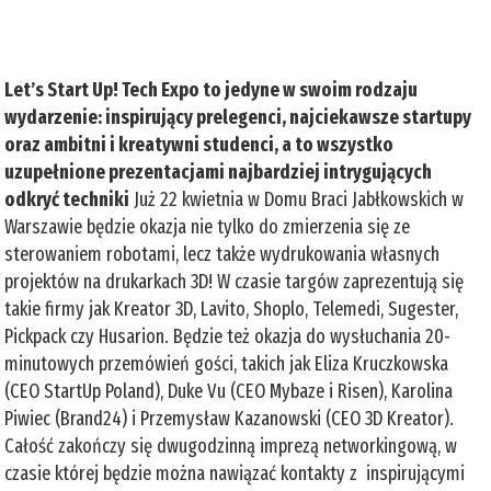
Let’s Start Up! Tech Expo to jedyne w swoim rodzaju
wydarzenie: inspirujący prelegenci, najciekawsze startupy
oraz ambitni i kreatywni studenci, a to wszystko
uzupełnione prezentacjami najbardziej intrygujących
odkryć techniki
Już 22 kwietnia w Domu Braci Jabłkowskich w
Warszawie będzie okazja nie tylko do zmierzenia się ze
sterowaniem robotami, lecz także wydrukowania własnych
projektów na drukarkach 3D! W czasie targów zaprezentują się
takie firmy jak Kreator 3D, Lavito, Shoplo, Telemedi, Sugester,
Pickpack czy Husarion. Będzie też okazja do wysłuchania 20-
minutowych przemówień gości, takich jak Eliza Kruczkowska
(CEO StartUp Poland), Duke Vu (CEO Mybaze i Risen), Karolina
Piwiec (Brand24) i Przemysław Kazanowski (CEO 3D Kreator).
Całość zakończy się dwugodzinną imprezą networkingową, w
czasie której będzie można nawiązać kontakty z inspirującymi