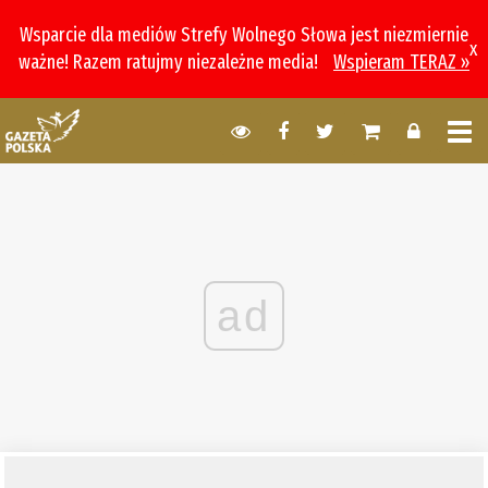
Wsparcie dla mediów Strefy Wolnego Słowa jest niezmiernie
x
ważne! Razem ratujmy niezależne media!
Wspieram TERAZ »
ad