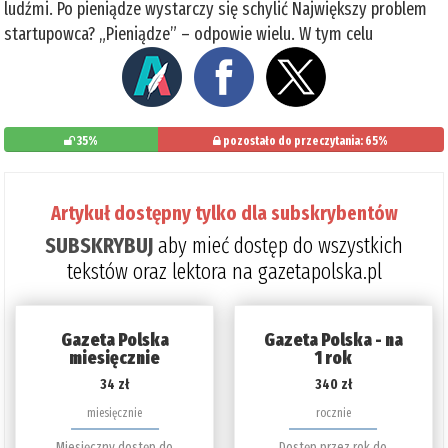
ludźmi. Po pieniądze wystarczy się schylić Największy problem
startupowca? „Pieniądze” – odpowie wielu. W tym celu
35%
pozostało do przeczytania: 65%
Artykuł dostępny tylko dla subskrybentów
SUBSKRYBUJ
aby mieć dostęp do wszystkich
tekstów oraz lektora na gazetapolska.pl
Gazeta Polska
Gazeta Polska - na
miesięcznie
1 rok
34 zł
340 zł
miesięcznie
rocznie
Miesięczny dostęp do
Dostęp przez rok do