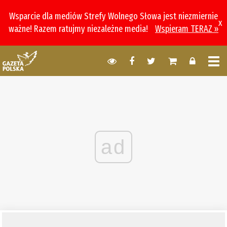
Wsparcie dla mediów Strefy Wolnego Słowa jest niezmiernie
x
ważne! Razem ratujmy niezależne media!
Wspieram TERAZ »
ad