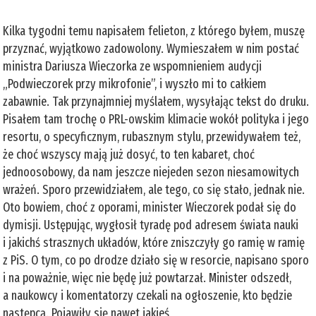
Kilka tygodni temu napisałem felieton, z którego byłem, muszę
przyznać, wyjątkowo zadowolony. Wymieszałem w nim postać
ministra Dariusza Wieczorka ze wspomnieniem audycji
„Podwieczorek przy mikrofonie”, i wyszło mi to całkiem
zabawnie. Tak przynajmniej myślałem, wysyłając tekst do druku.
Pisałem tam trochę o PRL-owskim klimacie wokół polityka i jego
resortu, o specyficznym, rubasznym stylu, przewidywałem też,
że choć wszyscy mają już dosyć, to ten kabaret, choć
jednoosobowy, da nam jeszcze niejeden sezon niesamowitych
wrażeń. Sporo przewidziałem, ale tego, co się stało, jednak nie.
Oto bowiem, choć z oporami, minister Wieczorek podał się do
dymisji. Ustępując, wygłosił tyradę pod adresem świata nauki
i jakichś strasznych układów, które zniszczyły go ramię w ramię
z PiS. O tym, co po drodze działo się w resorcie, napisano sporo
i na poważnie, więc nie będę już powtarzał. Minister odszedł,
a naukowcy i komentatorzy czekali na ogłoszenie, kto będzie
następcą. Pojawiły się nawet jakieś