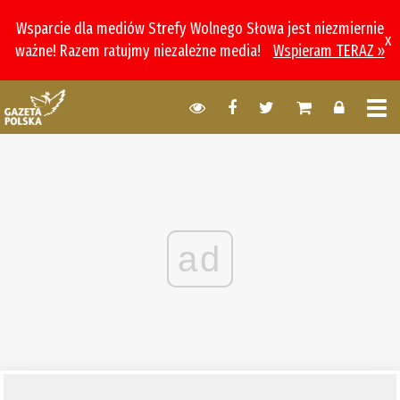
Wsparcie dla mediów Strefy Wolnego Słowa jest niezmiernie
x
ważne! Razem ratujmy niezależne media!
Wspieram TERAZ »
ad