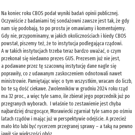
Na koniec roku CBOS podał wyniki badań opinii publicznej.
Oczywiście z badaniami tej sondażowni zawsze jest tak, że gdy
nam się podobają, to po prostu je omawiamy i komentujemy.
Gdy nie, przypominamy, w jakich okolicznościach i kiedy CBOS
powstał, piszemy też, że to instytucja podlegająca rządowi.
A w takich instytucjach trzeba teraz bardzo uważać, o czym
przekonał się niedawno prezes GUS. Prezesem już nie jest,
a podawane przez tę szacowną instytucję dane nagle się
poprawiły, co z udawanym zaskoczeniem odnotowali nawet
ministrowie. Pamiętając więc o tym wszystkim, wracam do liczb,
bo te są dość ciekawe. Zwolenników w grudniu 2024 roku rząd
ma 32 proc., a więc tyle samo, ile zbierał jego poprzednik już po
przegranych wyborach. I właśnie to zestawienie jest chyba
najbardziej druzgocące, Morawiecki zgarniał tyle samo po ośmiu
latach rządów i mając już w perspektywie odejście. A przecież
mało kto lubi być rycerzem przegranej sprawy – a taką na pewno
jawił się większości obóz