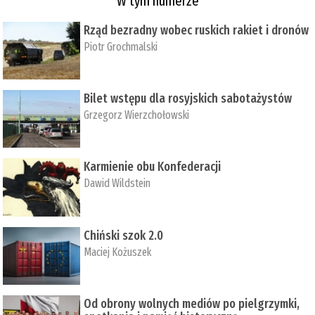
W tym numerze
Rząd bezradny wobec ruskich rakiet i dronów
Piotr Grochmalski
Bilet wstępu dla rosyjskich sabotażystów
Grzegorz Wierzchołowski
Karmienie obu Konfederacji
Dawid Wildstein
Chiński szok 2.0
Maciej Kożuszek
Od obrony wolnych mediów po pielgrzymki,