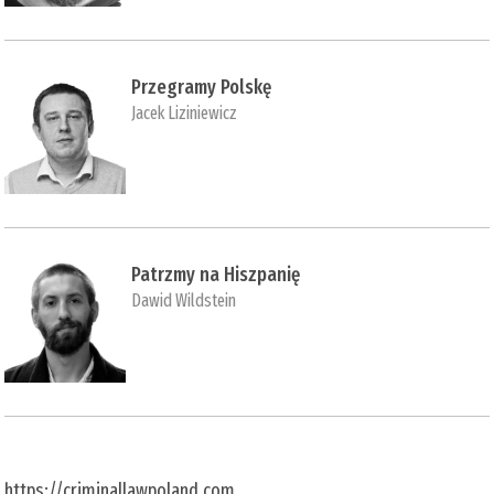
Przegramy Polskę
Jacek Liziniewicz
Patrzmy na Hiszpanię
Dawid Wildstein
https://criminallawpoland.com