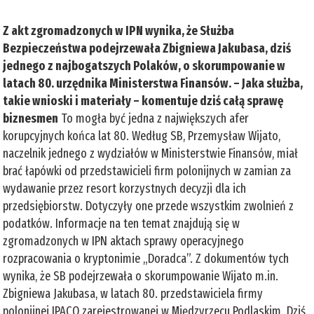
Z akt zgromadzonych w IPN wynika, że Służba
Bezpieczeństwa podejrzewała Zbigniewa Jakubasa, dziś
jednego z najbogatszych Polaków, o skorumpowanie w
latach 80. urzędnika Ministerstwa Finansów. – Jaka służba,
takie wnioski i materiały – komentuje dziś całą sprawę
biznesmen
To mogła być jedna z największych afer
korupcyjnych końca lat 80. Według SB, Przemysław Wijato,
naczelnik jednego z wydziałów w Ministerstwie Finansów, miał
brać łapówki od przedstawicieli firm polonijnych w zamian za
wydawanie przez resort korzystnych decyzji dla ich
przedsiębiorstw. Dotyczyły one przede wszystkim zwolnień z
podatków. Informacje na ten temat znajdują się w
zgromadzonych w IPN aktach sprawy operacyjnego
rozpracowania o kryptonimie „Doradca”. Z dokumentów tych
wynika, że SB podejrzewała o skorumpowanie Wijato m.in.
Zbigniewa Jakubasa, w latach 80. przedstawiciela firmy
polonijnej IPACO zarejestrowanej w Międzyrzecu Podlaskim. Dziś