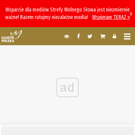
Wsparcie dla mediów Strefy Wolnego Słowa jest niezmiernie
x
ważne! Razem ratujmy niezależne media!
Wspieram TERAZ »
ad