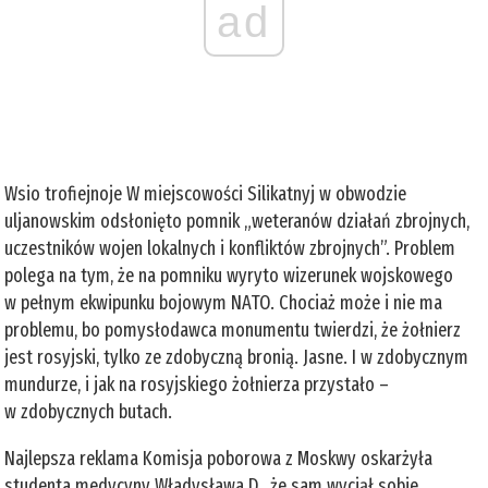
ad
Wsio trofiejnoje W miejscowości Silikatnyj w obwodzie
uljanowskim odsłonięto pomnik „weteranów działań zbrojnych,
uczestników wojen lokalnych i konfliktów zbrojnych”. Problem
polega na tym, że na pomniku wyryto wizerunek wojskowego
w pełnym ekwipunku bojowym NATO. Chociaż może i nie ma
problemu, bo pomysłodawca monumentu twierdzi, że żołnierz
jest rosyjski, tylko ze zdobyczną bronią. Jasne. I w zdobycznym
mundurze, i jak na rosyjskiego żołnierza przystało –
w zdobycznych butach.
Najlepsza reklama Komisja poborowa z Moskwy oskarżyła
studenta medycyny Władysława D., że sam wyciął sobie