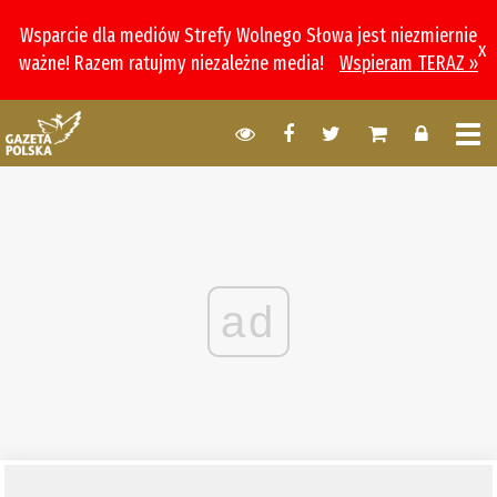
Wsparcie dla mediów Strefy Wolnego Słowa jest niezmiernie
x
ważne! Razem ratujmy niezależne media!
Wspieram TERAZ »
ad