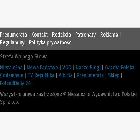
Prenumerata
|
Kontakt
|
Redakcja
|
Patronaty
|
Reklama
|
Regulaminy
|
Polityka prywatności
Strefa Wolnego Słowa:
Niezależna
|
Nowe Państwo
|
VOD
|
Nasze Blogi
|
Gazeta Polska
Codziennie
|
TV Republika
|
Albicla
|
Prenumerata
|
Sklep
|
PolandDaily 24
Wszystkie prawa zastrzeżone © Niezależne Wydawnictwo Polskie
Sp. z o.o.