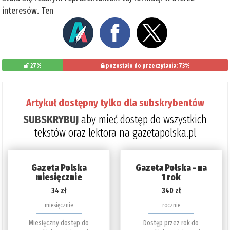
interesów. Ten
27%
pozostało do przeczytania: 73%
Artykuł dostępny tylko dla subskrybentów
SUBSKRYBUJ
aby mieć dostęp do wszystkich
tekstów oraz lektora na gazetapolska.pl
Gazeta Polska
Gazeta Polska - na
miesięcznie
1 rok
34 zł
340 zł
miesięcznie
rocznie
Miesięczny dostęp do
Dostęp przez rok do