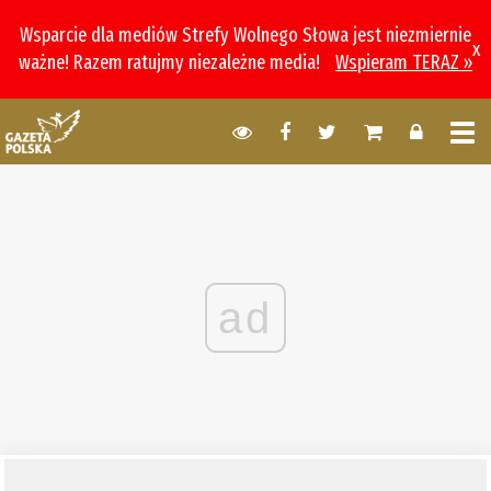
Wsparcie dla mediów Strefy Wolnego Słowa jest niezmiernie
x
ważne! Razem ratujmy niezależne media!
Wspieram TERAZ »
ad