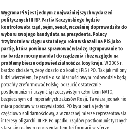
Wygrana PiS jest jednym z najważniejszych wydarzeń
politycznych III RP. Partia Kaczyńskiego będzie
kontrolowała rząd, sejm, senat, wcześniej doprowadziła do
wyboru swojego kandydata na prezydenta. Polacy
trzykrotnie w ciągu ostatniego roku wskazali na PiS jako
partię, która powinna sprawować władzę. Ugrupowanie to
ma bardzo mocny mandat do rządzenia i bez względu na
problemy bierze odpowiedzialność za losy kraju.
W 2005 r.
bardzo chciałem, żeby doszło do koalicji PiS i PO. Tak jak miliony
ludzi wierzyłem, że partie o solidarnościowym rodowodzie będą
potrafiły zreformować Polskę, odrzucić ostatecznie
postkomunizm i uczynić ją rzeczywistym członkiem NATO,
bezpiecznym od imperialnych zakusów Rosji. Ta wiara jednak nie
miała podstaw w rzeczywistości. PO była partią jedynie
częściowo solidarnościową, a w znacznej mierze reprezentowała
interesy oligarchii III RP. Po upadku rządów postkomunistycznych
stała się realnym reprezentantem tej formacji w sferze