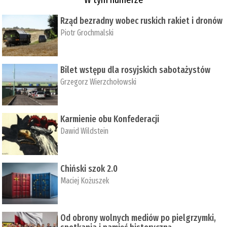
Rząd bezradny wobec ruskich rakiet i dronów
Piotr Grochmalski
Bilet wstępu dla rosyjskich sabotażystów
Grzegorz Wierzchołowski
Karmienie obu Konfederacji
Dawid Wildstein
Chiński szok 2.0
Maciej Kożuszek
Od obrony wolnych mediów po pielgrzymki,