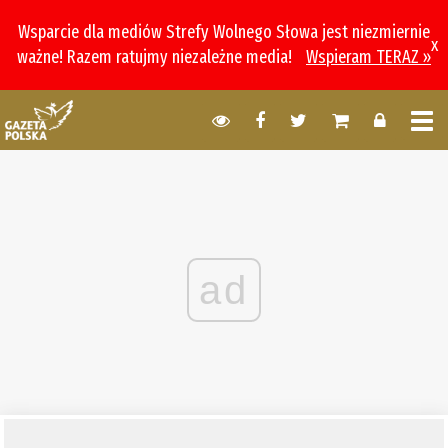
Wsparcie dla mediów Strefy Wolnego Słowa jest niezmiernie
x
ważne! Razem ratujmy niezależne media!
Wspieram TERAZ »
ad