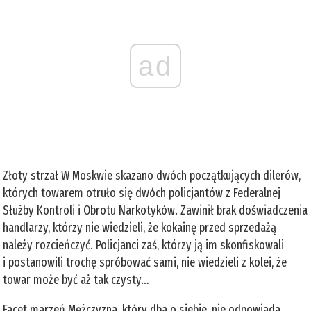
ad
Złoty strzał W Moskwie skazano dwóch początkujących dilerów,
których towarem otruło się dwóch policjantów z Federalnej
Służby Kontroli i Obrotu Narkotyków. Zawinił brak doświadczenia
handlarzy, którzy nie wiedzieli, że kokainę przed sprzedażą
należy rozcieńczyć. Policjanci zaś, którzy ją im skonfiskowali
i postanowili trochę spróbować sami, nie wiedzieli z kolei, że
towar może być aż tak czysty…
Facet marzeń Mężczyzna, który dba o siebie, nie odpowiada