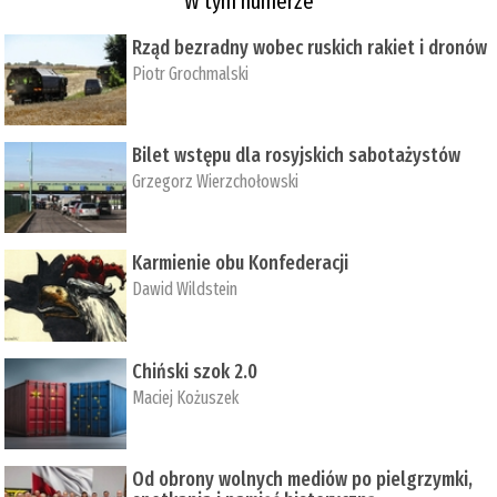
W tym numerze
Rząd bezradny wobec ruskich rakiet i dronów
Piotr Grochmalski
Bilet wstępu dla rosyjskich sabotażystów
Grzegorz Wierzchołowski
Karmienie obu Konfederacji
Dawid Wildstein
Chiński szok 2.0
Maciej Kożuszek
Od obrony wolnych mediów po pielgrzymki,