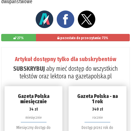
dwupaństwowe
27%
pozostało do przeczytania: 73%
Artykuł dostępny tylko dla subskrybentów
SUBSKRYBUJ
aby mieć dostęp do wszystkich
tekstów oraz lektora na gazetapolska.pl
Gazeta Polska
Gazeta Polska - na
miesięcznie
1 rok
34 zł
340 zł
miesięcznie
rocznie
Miesięczny dostęp do
Dostęp przez rok do