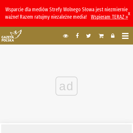
Wsparcie dla mediów Strefy Wolnego Słowa jest niezmiernie
x
ważne! Razem ratujmy niezależne media!
Wspieram TERAZ »
ad